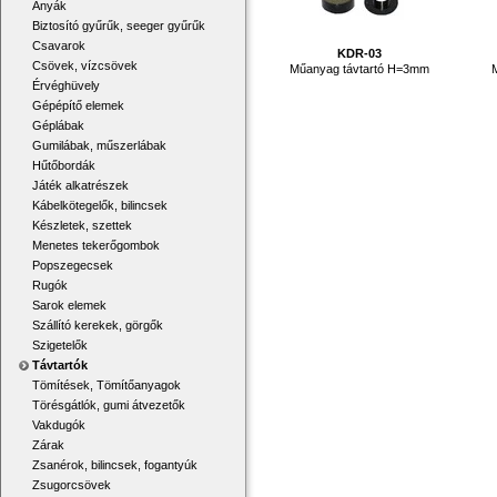
Anyák
Biztosító gyűrűk, seeger gyűrűk
Csavarok
KDR-03
Csövek, vízcsövek
Műanyag távtartó H=3mm
Érvéghüvely
Gépépítő elemek
Géplábak
Gumilábak, műszerlábak
Hűtőbordák
Játék alkatrészek
Kábelkötegelők, bilincsek
Készletek, szettek
Menetes tekerőgombok
Popszegecsek
Rugók
Sarok elemek
Szállító kerekek, görgők
Szigetelők
Távtartók
Tömítések, Tömítőanyagok
Törésgátlók, gumi átvezetők
Vakdugók
Zárak
Zsanérok, bilincsek, fogantyúk
Zsugorcsövek