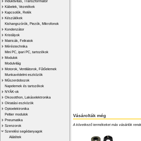
Induktivitás, Transzformátor
Kábelek, Vezetékek
Kapcsolók, Relék
Készülékek
Kishangszórók, Piezók, Mikrofonok
Kondenzátor
Kristályok
Matricák, Feliratok
Méréstechnika
Mini PC, ipari PC, tartozékok
Modulok
Modulvilág
Motorok, Ventilátorok, Fűtőelemek
Munkavédelmi eszközök
Műszerdobozok
Napelemek és tartozékok
NYÁK-ok
Okosotthon, Lakáselektronika
Oktatási eszközök
Optoelektronika
Peltier modulok
Vásárolták még
Pneumatika
A következő termékeket más vásárlók rendelték
Szenzorok
Szerelési segédanyagok
Alátétek