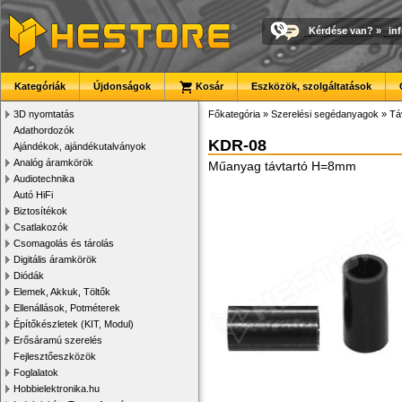
Kérdése van?
»
in
Kategóriák
Újdonságok
Kosár
Eszközök, szolgáltatások
3D nyomtatás
Főkategória
»
Szerelési segédanyagok
»
Tá
Adathordozók
KDR-08
Ajándékok, ajándékutalványok
Analóg áramkörök
Műanyag távtartó H=8mm
Audiotechnika
Autó HiFi
Biztosítékok
Csatlakozók
Csomagolás és tárolás
Digitális áramkörök
Diódák
Elemek, Akkuk, Töltők
Ellenállások, Potméterek
Építőkészletek (KIT, Modul)
Erősáramú szerelés
Fejlesztőeszközök
Foglalatok
Hobbielektronika.hu