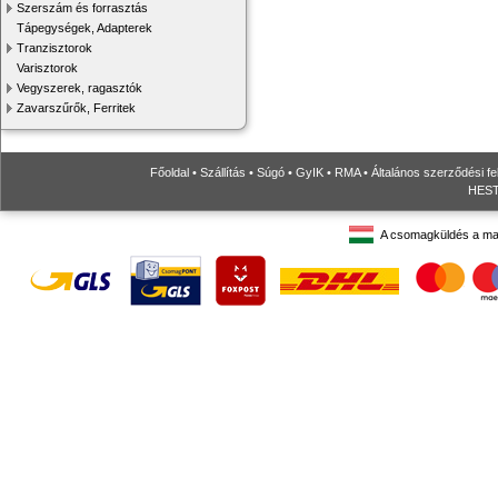
Szerszám és forrasztás
Tápegységek, Adapterek
Tranzisztorok
Varisztorok
Vegyszerek, ragasztók
Zavarszűrők, Ferritek
Főoldal
•
Szállítás
•
Súgó
•
GyIK
•
RMA
•
Általános szerződési fe
HESTO
A csomagküldés a ma