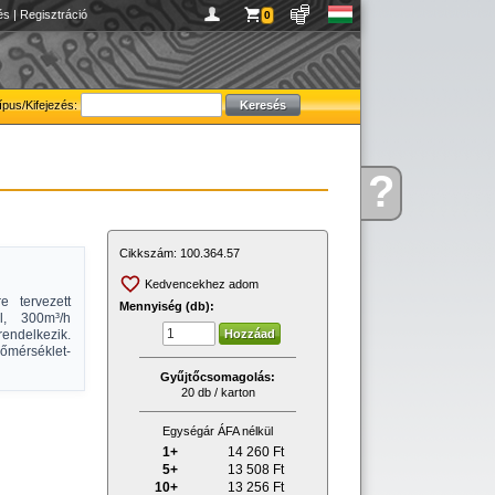
és
|
Regisztráció
0
ípus/Kifejezés:
?
Kérdése
van
Cikkszám:
100.364.57
Kedvencekhez adom
e tervezett
Mennyiség (db):
l, 300m³/h
endelkezik.
őmérséklet-
Gyűjtőcsomagolás:
20 db / karton
Egységár ÁFA nélkül
1+
14 260
Ft
5+
13 508
Ft
10+
13 256
Ft