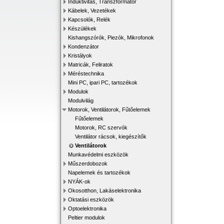
Induktivitás, Transzformátor
Kábelek, Vezetékek
Kapcsolók, Relék
Készülékek
Kishangszórók, Piezók, Mikrofonok
Kondenzátor
Kristályok
Matricák, Feliratok
Méréstechnika
Mini PC, ipari PC, tartozékok
Modulok
Modulvilág
Motorok, Ventilátorok, Fűtőelemek
Fűtőelemek
Motorok, RC szervók
Ventilátor rácsok, kiegészítők
Ventilátorok
Munkavédelmi eszközök
Műszerdobozok
Napelemek és tartozékok
NYÁK-ok
Okosotthon, Lakáselektronika
Oktatási eszközök
Optoelektronika
Peltier modulok