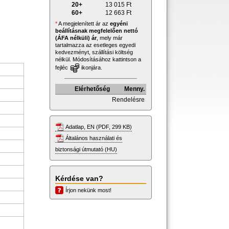
20+
13 015
Ft
60+
12 663
Ft
*
A megjelenített ár az
egyéni
beállításnak megfelelően nettó
(ÁFA nélküli) ár
, mely már
tartalmazza az esetleges egyedi
kedvezményt, szállítási költség
nélkül. Módosításához kattintson a
fejléc
ikonjára.
Elérhetőség
Menny.
Rendelésre
Adatlap, EN (PDF, 299 KB)
Általános használati és
biztonsági útmutató (HU)
Kérdése van?
Írjon nekünk most!