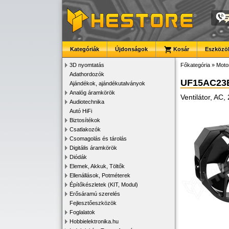
Kategóriák
Újdonságok
Kosár
Eszközök
3D nyomtatás
Főkategória
»
Motor
Adathordozók
UF15AC23
Ajándékok, ajándékutalványok
Analóg áramkörök
Ventilátor, A
Audiotechnika
Autó HiFi
Biztosítékok
Csatlakozók
Csomagolás és tárolás
Digitális áramkörök
Diódák
Elemek, Akkuk, Töltők
Ellenállások, Potméterek
Építőkészletek (KIT, Modul)
Erősáramú szerelés
Fejlesztőeszközök
Foglalatok
Hobbielektronika.hu