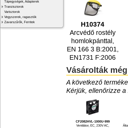
Tápegységek, Adapterek
Tranzisztorok
Varisztorok
Vegyszerek, ragasztók
Zavarszűrők, Ferritek
H10374
Arcvédő rostély
homlokpánttal,
EN 166 3 B:2001,
EN1731 F:2006
Vásárolták még
A következő termékek
Kérjük, ellenőrizze a
CF2082HVL-1000U-999
Ventilátor, EC, 230V AC,
Ált