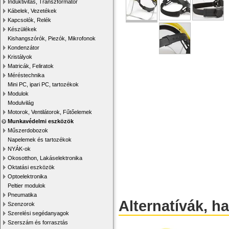
Induktivitás, Transzformátor
Kábelek, Vezetékek
Kapcsolók, Relék
Készülékek
Kishangszórók, Piezók, Mikrofonok
Kondenzátor
Kristályok
Matricák, Feliratok
Méréstechnika
Mini PC, ipari PC, tartozékok
Modulok
Modulvilág
Motorok, Ventilátorok, Fűtőelemek
Munkavédelmi eszközök
Műszerdobozok
Napelemek és tartozékok
NYÁK-ok
Okosotthon, Lakáselektronika
Oktatási eszközök
Optoelektronika
Peltier modulok
Pneumatika
Alternatívák, h
Szenzorok
Szerelési segédanyagok
Szerszám és forrasztás