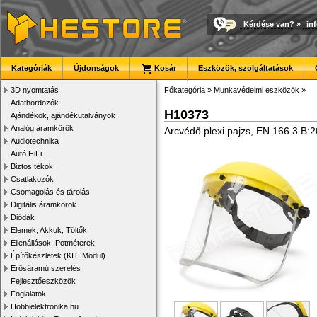
Kérdése van?
»
in
Kategóriák
Újdonságok
Kosár
Eszközök, szolgáltatások
3D nyomtatás
Főkategória
»
Munkavédelmi eszközök
»
Adathordozók
H10373
Ajándékok, ajándékutalványok
Analóg áramkörök
Arcvédő plexi pajzs, EN 166 3 B
Audiotechnika
Autó HiFi
Biztosítékok
Csatlakozók
Csomagolás és tárolás
Digitális áramkörök
Diódák
Elemek, Akkuk, Töltők
Ellenállások, Potméterek
Építőkészletek (KIT, Modul)
Erősáramú szerelés
Fejlesztőeszközök
Foglalatok
Hobbielektronika.hu