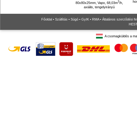
hos
3
80x80x25mm, Vapo, 68,03m
/h,
axiális, tengelyirányú
Főoldal
•
Szállítás
•
Súgó
•
GyIK
•
RMA
•
Általános szerződési fe
HESTO
A csomagküldés a ma