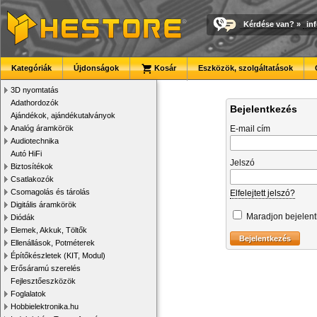
Kérdése van?
»
in
Kategóriák
Újdonságok
Kosár
Eszközök, szolgáltatások
3D nyomtatás
Adathordozók
Bejelentkezés
Ajándékok, ajándékutalványok
Analóg áramkörök
E-mail cím
Audiotechnika
Autó HiFi
Jelszó
Biztosítékok
Csatlakozók
Csomagolás és tárolás
Elfelejtett jelszó?
Digitális áramkörök
Maradjon bejelen
Diódák
Elemek, Akkuk, Töltők
Ellenállások, Potméterek
Építőkészletek (KIT, Modul)
Erősáramú szerelés
Fejlesztőeszközök
Foglalatok
Hobbielektronika.hu