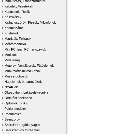
Induktivitás, Transzformátor
Kábelek, Vezetékek
Kapcsolók, Relék
Készülékek
Kishangszórók, Piezók, Mikrofonok
Kondenzátor
Kristályok
Matricák, Feliratok
Méréstechnika
Mini PC, ipari PC, tartozékok
Modulok
Modulvilág
Motorok, Ventilátorok, Fűtőelemek
Munkavédelmi eszközök
Műszerdobozok
Napelemek és tartozékok
NYÁK-ok
Okosotthon, Lakáselektronika
Oktatási eszközök
Optoelektronika
Peltier modulok
Pneumatika
Szenzorok
Szerelési segédanyagok
Szerszám és forrasztás