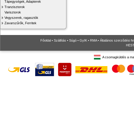
Tápegységek, Adapterek
Tranzisztorok
Varisztorok
Vegyszerek, ragasztók
Zavarszűrők, Ferritek
Főoldal
•
Szállítás
•
Súgó
•
GyIK
•
RMA
•
Általános szerződési fe
HESTO
A csomagküldés a ma