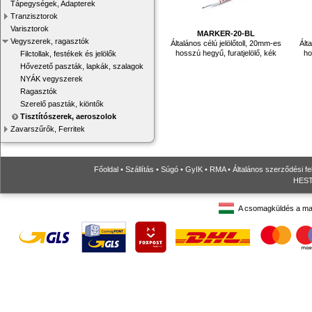
Tápegységek, Adapterek
Tranzisztorok
Varisztorok
MARKER-20-BL
Vegyszerek, ragasztók
Általános célú jelölőtoll, 20mm-es
Ált
hosszú hegyű, furatjelölő, kék
ho
Filctollak, festékek és jelölők
Hővezető paszták, lapkák, szalagok
NYÁK vegyszerek
Ragasztók
Szerelő paszták, kiöntők
Tisztítószerek, aeroszolok
Zavarszűrők, Ferritek
Főoldal
•
Szállítás
•
Súgó
•
GyIK
•
RMA
•
Általános szerződési fe
HESTO
A csomagküldés a ma