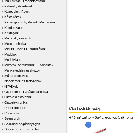
Induktivitás, Transzformátor
Kábelek, Vezetékek
Kapcsolók, Relék
Készülékek
Kishangszórók, Piezók, Mikrofonok
Kondenzátor
Kristályok
Matricák, Feliratok
Méréstechnika
Mini PC, ipari PC, tartozékok
Modulok
Modulvilág
Motorok, Ventilátorok, Fűtőelemek
Munkavédelmi eszközök
Műszerdobozok
Napelemek és tartozékok
NYÁK-ok
Okosotthon, Lakáselektronika
Oktatási eszközök
Optoelektronika
Peltier modulok
Vásárolták még
Pneumatika
A következő termékeket más vásárlók rendelték
Szenzorok
Szerelési segédanyagok
Szerszám és forrasztás