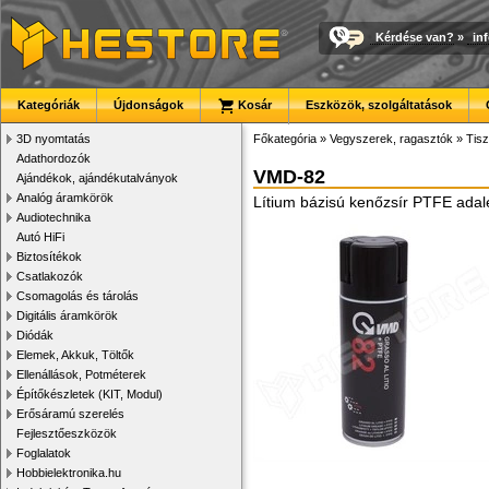
Kérdése van?
»
in
Kategóriák
Újdonságok
Kosár
Eszközök, szolgáltatások
3D nyomtatás
Főkategória
»
Vegyszerek, ragasztók
»
Tisz
Adathordozók
VMD-82
Ajándékok, ajándékutalványok
Analóg áramkörök
Lítium bázisú kenőzsír PTFE adal
Audiotechnika
Autó HiFi
Biztosítékok
Csatlakozók
Csomagolás és tárolás
Digitális áramkörök
Diódák
Elemek, Akkuk, Töltők
Ellenállások, Potméterek
Építőkészletek (KIT, Modul)
Erősáramú szerelés
Fejlesztőeszközök
Foglalatok
Hobbielektronika.hu