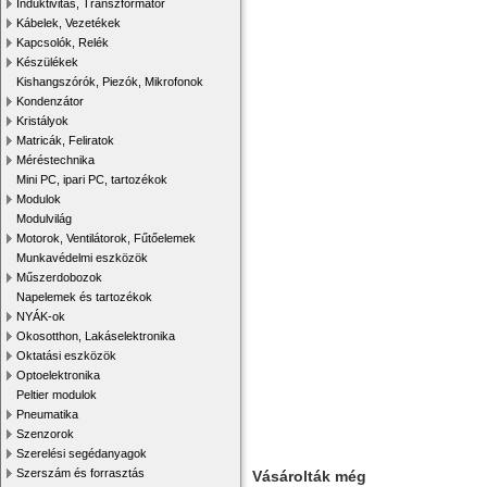
Induktivitás, Transzformátor
Kábelek, Vezetékek
Kapcsolók, Relék
Készülékek
Kishangszórók, Piezók, Mikrofonok
Kondenzátor
Kristályok
Matricák, Feliratok
Méréstechnika
Mini PC, ipari PC, tartozékok
Modulok
Modulvilág
Motorok, Ventilátorok, Fűtőelemek
Munkavédelmi eszközök
Műszerdobozok
Napelemek és tartozékok
NYÁK-ok
Okosotthon, Lakáselektronika
Oktatási eszközök
Optoelektronika
Peltier modulok
Pneumatika
Szenzorok
Szerelési segédanyagok
Szerszám és forrasztás
Vásárolták még