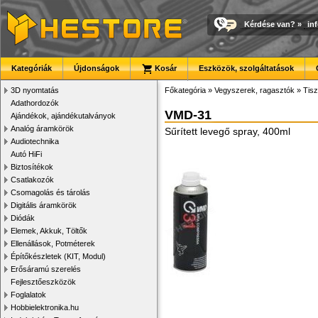
Kérdése van?
»
in
Kategóriák
Újdonságok
Kosár
Eszközök, szolgáltatások
3D nyomtatás
Főkategória
»
Vegyszerek, ragasztók
»
Tisz
Adathordozók
VMD-31
Ajándékok, ajándékutalványok
Analóg áramkörök
Sűrített levegő spray, 400ml
Audiotechnika
Autó HiFi
Biztosítékok
Csatlakozók
Csomagolás és tárolás
Digitális áramkörök
Diódák
Elemek, Akkuk, Töltők
Ellenállások, Potméterek
Építőkészletek (KIT, Modul)
Erősáramú szerelés
Fejlesztőeszközök
Foglalatok
Hobbielektronika.hu