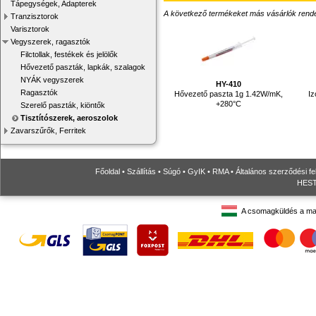
Tápegységek, Adapterek
A következő termékeket más vásárlók rendelték
Tranzisztorok
Varisztorok
Vegyszerek, ragasztók
Filctollak, festékek és jelölők
Hővezető paszták, lapkák, szalagok
NYÁK vegyszerek
HY-410
Ragasztók
Hővezető paszta 1g 1.42W/mK,
Iz
+280°C
Szerelő paszták, kiöntők
Tisztítószerek, aeroszolok
Zavarszűrők, Ferritek
Főoldal
•
Szállítás
•
Súgó
•
GyIK
•
RMA
•
Általános szerződési fe
HESTO
A csomagküldés a ma