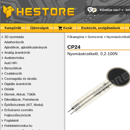
Kérdése van?
»
in
Kategóriák
Újdonságok
Kosár
Eszközök, szolgáltatások
3D nyomtatás
Főkategória
»
Szenzorok
»
Nyomásérzékel
Adathordozók
CP24
Ajándékok, ajándékutalványok
Analóg áramkörök
Nyomásérzékelő, 0,2-100N
Audiotechnika
Autó HiFi
Biztosítékok
Csatlakozók
Csomagolás és tárolás
Digitális áramkörök
Diódák
Elemek, Akkuk, Töltők
Ellenállások, Potméterek
Építőkészletek (KIT, Modul)
Erősáramú szerelés
Fejlesztőeszközök
Foglalatok
Hobbielektronika.hu