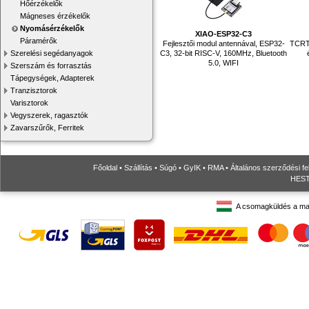
Hőérzékelők
Mágneses érzékelők
Nyomásérzékelők
XIAO-ESP32-C3
Páramérők
Fejlesztői modul antennával, ESP32-
TCRT5
C3, 32-bit RISC-V, 160MHz, Bluetooth
Szerelési segédanyagok
5.0, WIFI
Szerszám és forrasztás
Tápegységek, Adapterek
Tranzisztorok
Varisztorok
Vegyszerek, ragasztók
Zavarszűrők, Ferritek
Főoldal
•
Szállítás
•
Súgó
•
GyIK
•
RMA
•
Általános szerződési fe
HESTO
A csomagküldés a ma