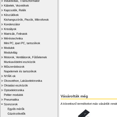
Induktivitás, Transzformátor
Kábelek, Vezetékek
Kapcsolók, Relék
Készülékek
Kishangszórók, Piezók, Mikrofonok
Kondenzátor
Kristályok
Matricák, Feliratok
Méréstechnika
Mini PC, ipari PC, tartozékok
Modulok
Modulvilág
Motorok, Ventilátorok, Fűtőelemek
Munkavédelmi eszközök
Műszerdobozok
Napelemek és tartozékok
NYÁK-ok
Okosotthon, Lakáselektronika
Oktatási eszközök
Optoelektronika
Peltier modulok
Vásárolták még
Pneumatika
A következő termékeket más vásárlók rendelték
Szenzorok
Egyéb mérők
Gázérzékelők