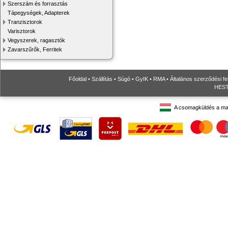
Szerszám és forrasztás
Tápegységek, Adapterek
Tranzisztorok
Varisztorok
Vegyszerek, ragasztók
Zavarszűrők, Ferritek
Főoldal
•
Szállítás
•
Súgó
•
GyIK
•
RMA
•
Általános szerződési fe
HESTO
A csomagküldés a ma