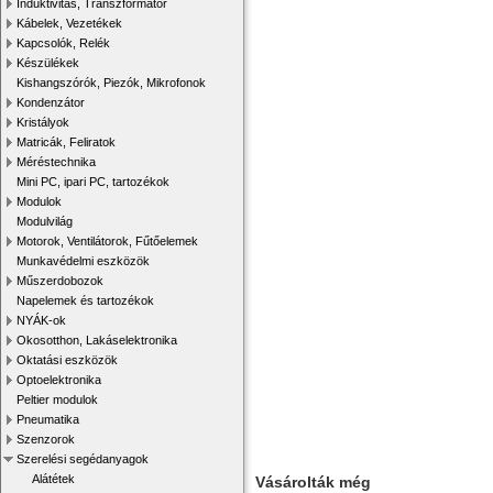
Induktivitás, Transzformátor
Kábelek, Vezetékek
Kapcsolók, Relék
Készülékek
Kishangszórók, Piezók, Mikrofonok
Kondenzátor
Kristályok
Matricák, Feliratok
Méréstechnika
Mini PC, ipari PC, tartozékok
Modulok
Modulvilág
Motorok, Ventilátorok, Fűtőelemek
Munkavédelmi eszközök
Műszerdobozok
Napelemek és tartozékok
NYÁK-ok
Okosotthon, Lakáselektronika
Oktatási eszközök
Optoelektronika
Peltier modulok
Pneumatika
Szenzorok
Szerelési segédanyagok
Alátétek
Vásárolták még