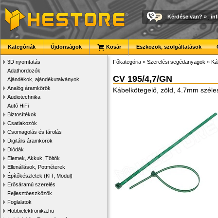
Kérdése van?
»
in
Kategóriák
Újdonságok
Kosár
Eszközök, szolgáltatások
3D nyomtatás
Főkategória
»
Szerelési segédanyagok
»
Ká
Adathordozók
CV 195/4,7/GN
Ajándékok, ajándékutalványok
Analóg áramkörök
Kábelkötegelő, zöld, 4.7mm szél
Audiotechnika
Autó HiFi
Biztosítékok
Csatlakozók
Csomagolás és tárolás
Digitális áramkörök
Diódák
Elemek, Akkuk, Töltők
Ellenállások, Potméterek
Építőkészletek (KIT, Modul)
Erősáramú szerelés
Fejlesztőeszközök
Foglalatok
Hobbielektronika.hu