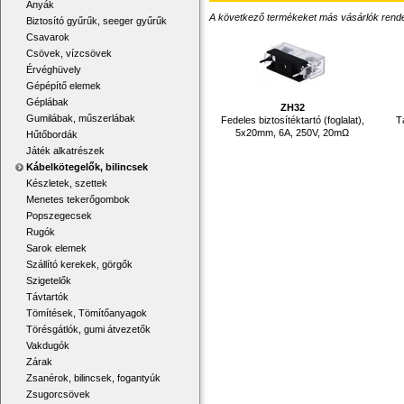
Anyák
A következő termékeket más vásárlók rendelték
Biztosító gyűrűk, seeger gyűrűk
Csavarok
Csövek, vízcsövek
Érvéghüvely
Gépépítő elemek
Géplábak
ZH32
Gumilábak, műszerlábak
Fedeles biztosítéktartó (foglalat),
T
5x20mm, 6A, 250V, 20mΩ
Hűtőbordák
Játék alkatrészek
Kábelkötegelők, bilincsek
Készletek, szettek
Menetes tekerőgombok
Popszegecsek
Rugók
Sarok elemek
Szállító kerekek, görgők
Szigetelők
Távtartók
Tömítések, Tömítőanyagok
Törésgátlók, gumi átvezetők
Vakdugók
Zárak
Zsanérok, bilincsek, fogantyúk
Zsugorcsövek