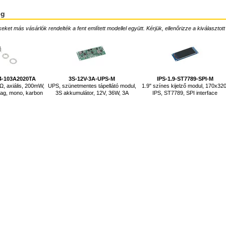
ég
ket más vásárlók rendelték a fent említett modellel együtt. Kérjük, ellenőrizze a kiválasztott
4-103A2020TA
3S-12V-3A-UPS-M
IPS-1.9-ST7789-SPI-M
Ω, axiális, 200mW,
UPS, szünetmentes tápellátó modul,
1.9" színes kijelző modul, 170x320
ag, mono, karbon
3S akkumulátor, 12V, 36W, 3A
IPS, ST7789, SPI interface