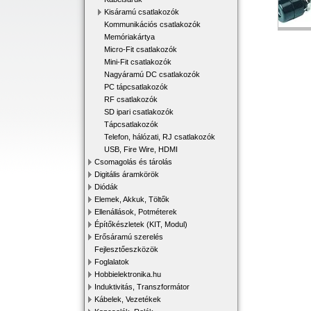
Kisáramú csatlakozók
Kommunikációs csatlakozók
Memóriakártya
Micro-Fit csatlakozók
Mini-Fit csatlakozók
Nagyáramú DC csatlakozók
PC tápcsatlakozók
RF csatlakozók
SD ipari csatlakozók
Tápcsatlakozók
Telefon, hálózati, RJ csatlakozók
USB, Fire Wire, HDMI
Csomagolás és tárolás
Digitális áramkörök
Diódák
Elemek, Akkuk, Töltők
Ellenállások, Potméterek
Építőkészletek (KIT, Modul)
Erősáramú szerelés
Fejlesztőeszközök
Foglalatok
Hobbielektronika.hu
Induktivitás, Transzformátor
Kábelek, Vezetékek