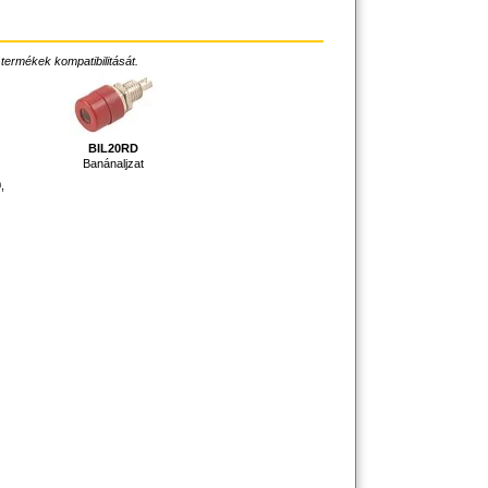
 termékek kompatibilitását.
BIL20RD
Banánaljzat
,