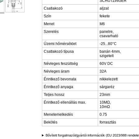
SCHÜTZINGER
Csatlakozó
aljzat
Szín
fekete
Menet
M6
Szerelés
panelre,
csavarható
Üzemi hőmérséklet
-25...80°C
Csatlakozó típusa
banán 4mm,
szigetelt
Névleges feszültség
60V DC
Névleges áram
32A
Érintkező bevonata
nikkelezett
Érintkező anyaga
sárgaréz
Teljes hossz
23mm
Érintkező ellenállás max.
10MΩ,
10mΩ
Menetemelkedés
0.75
Bekötés
forrasztás
Bővített forgalmazói/gyártói információk (EU 2023/988 rendele