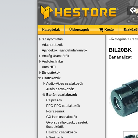
Kategóriák
Újdonságok
Kosár
Eszközök
3D nyomtatás
Főkategória
»
Csat
Adathordozók
BIL20BK
Ajándékok, ajándékutalványok
Analóg áramkörök
Banánaljzat
Audiotechnika
Autó HiFi
Biztosítékok
Csatlakozók
Audio-Video csatlakozók
Autós csatlakozók
Banán csatlakozók
Csipeszek
FFC-FPC csatlakozók
Forrszemek
GX ipari csatlakozók
Gyorscsatlakozók, vezeték
összekötők
Hálózati csatlakozók
Kábelsaruk