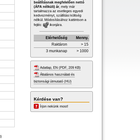
beállításnak megfelelően nettó
(ÁFA nélküli) ár
, mely már
tartalmazza az esetleges egyedi
kedvezményt, szállítási költség
nélkül. Módosításához kattintson a
fejléc
ikonjára.
Elérhetőség
Menny.
Raktáron
> 15
3 munkanap
> 1000
Adatlap, EN (PDF, 209 KB)
Általános használati és
biztonsági útmutató (HU)
Kérdése van?
Írjon nekünk most!
t)