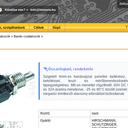
Belép
Kérdése van?
»
info@hestore.hu
T
, szolgáltatások
Cikkek
Súgó
lakozók
»
Banán csatlakozók
»
Összefoglaló, rendeltetés
Szigetelt 4mm-es banánaljzat panelbe építéshez, f
bekötéssel, teszt- és mérőberendezése
tápegységekhez. M6-os menettel rögzíthető, 60V DC f
és 32A áramra méretezve, -25 és 80°C között üzemel.
sárgaréz érintkezői alacsony ellenállást biztosítanak.
RoHS
nem
Gyártó
HIRSCHMANN,
SCHUTZINGER,