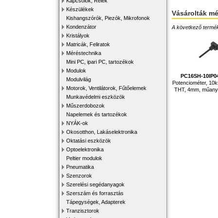
Kapcsolók, Relék
Készülékek
Vásárolták m
Kishangszórók, Piezók, Mikrofonok
Kondenzátor
A következő terméke
Kristályok
Matricák, Feliratok
Méréstechnika
Mini PC, ipari PC, tartozékok
Modulok
PC16SH-10IP0
Modulvilág
Potenciométer, 10k
Motorok, Ventilátorok, Fűtőelemek
THT, 4mm, műany
Munkavédelmi eszközök
Műszerdobozok
Napelemek és tartozékok
NYÁK-ok
Okosotthon, Lakáselektronika
Oktatási eszközök
Optoelektronika
Peltier modulok
Pneumatika
Szenzorok
Szerelési segédanyagok
Szerszám és forrasztás
Tápegységek, Adapterek
Tranzisztorok