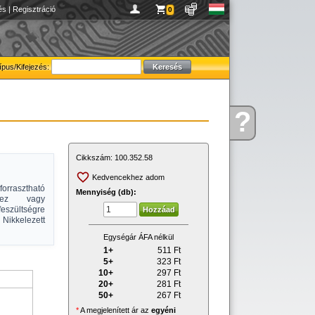
és
|
Regisztráció
0
ípus/Kifejezés:
?
Kérdése
van
Cikkszám:
100.352.58
Kedvencekhez adom
orrasztható
Mennyiség (db):
khez vagy
eszültségre
 Nikkelezett
Egységár ÁFA nélkül
1+
511
Ft
5+
323
Ft
10+
297
Ft
20+
281
Ft
50+
267
Ft
*
A megjelenített ár az
egyéni