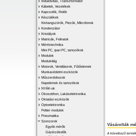
Induktivitás, Transzformátor
Kábelek, Vezetékek
Kapcsolók, Relék
Készülékek
Kishangszórók, Piezók, Mikrofonok
Kondenzátor
Kristályok
Matricák, Feliratok
Méréstechnika
Mini PC, ipari PC, tartozékok
Modulok
Modulvilág
Motorok, Ventilátorok, Fűtőelemek
Munkavédelmi eszközök
Műszerdobozok
Napelemek és tartozékok
NYÁK-ok
Okosotthon, Lakáselektronika
Oktatási eszközök
Optoelektronika
Peltier modulok
Pneumatika
Szenzorok
Vásárolták m
Egyéb mérők
Gázérzékelők
A következő terméke