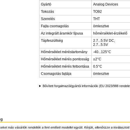
Gyártó
Analog Devices
Tokozás
TO92
Szerelés
THT
Fajta csomagolás
ömlesztve
Az integrált áramkör típusa
hőmérséklet-érzékelő
Tápfeszültség
2.7...5.5V DC,
2.7...5.5V
Hőmérséklet méréstartomány
-40...125°C
Hőmérséklet mérés pontosság
±2°C
Hőmérséklet mérés felbontása
0.5°C
Csomagolás fajtája
ömlesztve
Bővített forgalmazói/gyártói információk (EU 2023/988 rendele
ég
ket más vásárlók rendelték a fent említett modellel együtt. Kérjük, ellenőrizze a kiválasztott