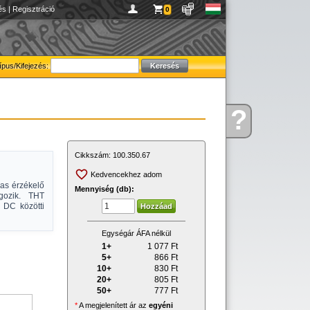
és
|
Regisztráció
0
ípus/Kifejezés:
?
Kérdése
van
Cikkszám:
100.350.67
Kedvencekhez adom
as érzékelő
Mennyiség (db):
gozik. THT
 DC közötti
Egységár ÁFA nélkül
1+
1 077
Ft
5+
866
Ft
10+
830
Ft
20+
805
Ft
50+
777
Ft
*
A megjelenített ár az
egyéni