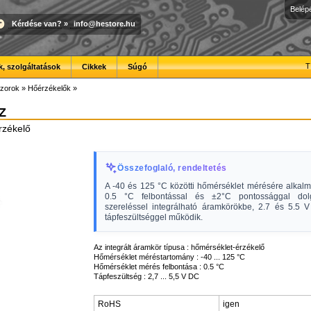
Belép
Kérdése van?
»
info@hestore.hu
T
, szolgáltatások
Cikkek
Súgó
zorok
»
Hőérzékelők
»
Z
rzékelő
Összefoglaló, rendeltetés
A -40 és 125 °C közötti hőmérséklet mérésére alkalm
0.5 °C felbontással és ±2°C pontossággal dol
szereléssel integrálható áramkörökbe, 2.7 és 5.5 V
tápfeszültséggel működik.
Az integrált áramkör típusa : hőmérséklet-érzékelő
Hőmérséklet méréstartomány : -40 ... 125 °C
Hőmérséklet mérés felbontása : 0.5 °C
Tápfeszültség : 2,7 ... 5,5 V DC
RoHS
igen