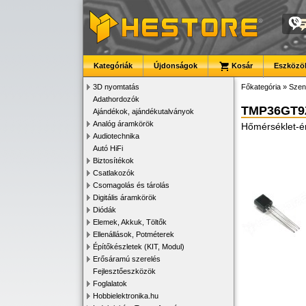
Kategóriák
Újdonságok
Kosár
Eszközök
3D nyomtatás
Főkategória
»
Szen
Adathordozók
TMP36GT9
Ajándékok, ajándékutalványok
Analóg áramkörök
Hőmérséklet-é
Audiotechnika
Autó HiFi
Biztosítékok
Csatlakozók
Csomagolás és tárolás
Digitális áramkörök
Diódák
Elemek, Akkuk, Töltők
Ellenállások, Potméterek
Építőkészletek (KIT, Modul)
Erősáramú szerelés
Fejlesztőeszközök
Foglalatok
Hobbielektronika.hu