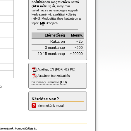
beállításnak megfelelően nettó
(ÁFA nélküli) ár
, mely már
tartalmazza az esetleges egyedi
kedvezményt, szállítási költség
nélkül. Módosításához kattintson a
fejléc
ikonjára.
Elérhetőség
Menny.
Raktáron
> 25
3 munkanap
> 500
10-15 munkanap
> 20000
Adatlap, EN (PDF, 419 KB)
Általános használati és
biztonsági útmutató (HU)
t)
Kérdése van?
Írjon nekünk most!
 termékek kompatibilitását.