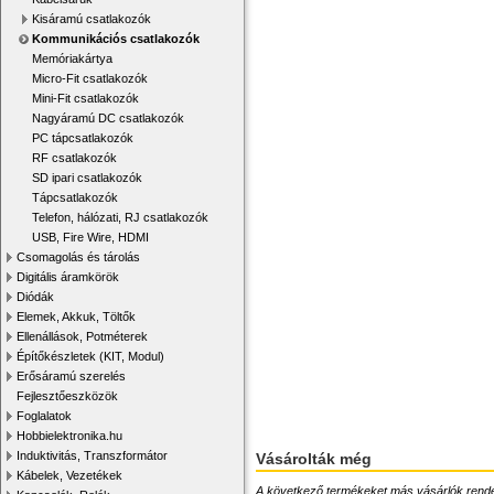
Kisáramú csatlakozók
Kommunikációs csatlakozók
Memóriakártya
Micro-Fit csatlakozók
Mini-Fit csatlakozók
Nagyáramú DC csatlakozók
PC tápcsatlakozók
RF csatlakozók
SD ipari csatlakozók
Tápcsatlakozók
Telefon, hálózati, RJ csatlakozók
USB, Fire Wire, HDMI
Csomagolás és tárolás
Digitális áramkörök
Diódák
Elemek, Akkuk, Töltők
Ellenállások, Potméterek
Építőkészletek (KIT, Modul)
Erősáramú szerelés
Fejlesztőeszközök
Foglalatok
Hobbielektronika.hu
Induktivitás, Transzformátor
Vásárolták még
Kábelek, Vezetékek
A következő termékeket más vásárlók rendelték