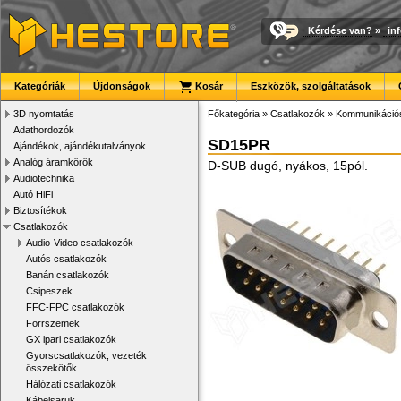
Kérdése van?
»
in
Kategóriák
Újdonságok
Kosár
Eszközök, szolgáltatások
3D nyomtatás
Főkategória
»
Csatlakozók
»
Kommunikációs
Adathordozók
SD15PR
Ajándékok, ajándékutalványok
Analóg áramkörök
D-SUB dugó, nyákos, 15pól.
Audiotechnika
Autó HiFi
Biztosítékok
Csatlakozók
Audio-Video csatlakozók
Autós csatlakozók
Banán csatlakozók
Csipeszek
FFC-FPC csatlakozók
Forrszemek
GX ipari csatlakozók
Gyorscsatlakozók, vezeték
összekötők
Hálózati csatlakozók
Kábelsaruk