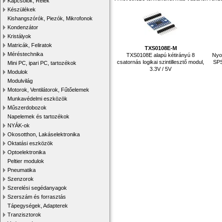
Kapcsolók, Relék
Készülékek
Kishangszórók, Piezók, Mikrofonok
Kondenzátor
Kristályok
Matricák, Feliratok
TXS0108E-M
Méréstechnika
TXS0108E alapú kétirányú 8
Nyo
csatornás logikai szintillesztő modul,
SPS
Mini PC, ipari PC, tartozékok
3.3V / 5V
Modulok
Modulvilág
Motorok, Ventilátorok, Fűtőelemek
Munkavédelmi eszközök
Műszerdobozok
Napelemek és tartozékok
NYÁK-ok
Okosotthon, Lakáselektronika
Oktatási eszközök
Optoelektronika
Peltier modulok
Pneumatika
Szenzorok
Szerelési segédanyagok
Szerszám és forrasztás
Tápegységek, Adapterek
Tranzisztorok