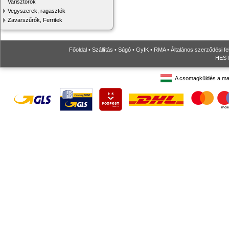
Varisztorok
Vegyszerek, ragasztók
Zavarszűrők, Ferritek
Főoldal
•
Szállítás
•
Súgó
•
GyIK
•
RMA
•
Általános szerződési fe
HESTO
A csomagküldés a ma