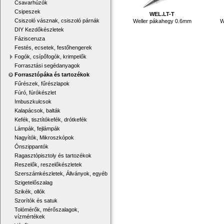
Csavarhúzók
Csipeszek
WEL.LT-T
Csiszoló vásznak, csiszoló párnák
Weller pákahegy 0.6mm
W
DIY Kezdőkészletek
Fázisceruza
Festés, ecsetek, festőhengerek
Fogók, csípőfogók, krimpelők
Forrasztási segédanyagok
Forrasztópáka és tartozékok
Fűrészek, fűrészlapok
Fúró, fúrókészlet
Imbuszkulcsok
Kalapácsok, balták
Kefék, tisztítókefék, drótkefék
Lámpák, fejlámpák
Nagyítók, Mikroszkópok
Ónszippantók
Ragasztópisztoly és tartozékok
Reszelők, reszelőkészletek
Szerszámkészletek, Állványok, egyéb
Szigetelőszalag
Szikék, ollók
Szorítók és satuk
Tolómérők, mérőszalagok,
vízmértékek