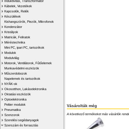
Induktivitás, Transzformátor
Kábelek, Vezetékek
Kapcsolók, Relék
Készülékek
Kishangszórók, Piezók, Mikrofonok
Kondenzátor
Kristályok
Matricák, Feliratok
Méréstechnika
Mini PC, ipari PC, tartozékok
Modulok
Modulvilág
Motorok, Ventilátorok, Fűtőelemek
Munkavédelmi eszközök
Műszerdobozok
Napelemek és tartozékok
NYÁK-ok
Okosotthon, Lakáselektronika
Oktatási eszközök
Optoelektronika
Peltier modulok
Vásárolták még
Pneumatika
A következő termékeket más vásárlók rendelték
Szenzorok
Szerelési segédanyagok
Szerszám és forrasztás