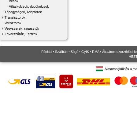
Vésők
Villáskulcsok, dugókulcsok
Tápegységek, Adapterek
Tranzisztorok
Varisztorok
Vegyszerek, ragasztók
Zavarszűrők, Ferritek
Főoldal
•
Szállítás
•
Súgó
•
GyIK
•
RMA
•
Általános szerződési fe
HESTO
A csomagküldés a ma