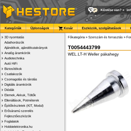
Kérdése van?
»
in
Kategóriák
Újdonságok
Kosár
Eszközök, szolgáltatások
3D nyomtatás
Főkategória
»
Szerszám és forrasztás
»
For
Adathordozók
T0054443799
Ajándékok, ajándékutalványok
Analóg áramkörök
WEL.LT-H Weller pákahegy
Audiotechnika
Autó HiFi
Biztosítékok
Csatlakozók
Csomagolás és tárolás
Digitális áramkörök
Diódák
Elemek, Akkuk, Töltők
Ellenállások, Potméterek
Építőkészletek (KIT, Modul)
Erősáramú szerelés
Fejlesztőeszközök
Foglalatok
Hobbielektronika.hu