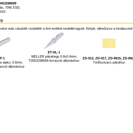
053298699
más, 70W, ESD,
010
ég
ket más vásárlók rendelték a fent említett modellel együtt. Kérjük, ellenőrizze a kiválasztott
ET-HL-1
WELLER pákahegy 0.8x0.4mm,
P-1
ZD-912, ZD-917, ZD-8915, ZD-89
T0053298699 forrasztó állomáshoz
a alakú, 0.8mm,
Törlőszivacs pákához
asztó állomáshoz