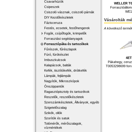
Csavarhúzók
WELLER T0
Csipeszek
Forrasztóállo
WE1
Csiszoló vásznak, csiszoló párnák
DIY Kezdőkészletek
Vásárolták m
Fázisceruza
Festés, ecsetek, festőhengerek
A következő terméke
Fogók, csípőfogók, krimpelők
Forrasztási segédanyagok
Forrasztópáka és tartozékok
Fűrészek, fűrészlapok
Fúró, fúrókészlet
4ET
Imbuszkulcsok
Pákahegy, ceruz
Kalapácsok, balták
T0053298699 forr
Kefék, tisztítókefék, drótkefék
Lámpák, fejlámpák
Nagyítók, Mikroszkópok
Ónszippantók
Ragasztópisztoly és tartozékok
Reszelők, reszelőkészletek
Szerszámkészletek, Állványok, egyéb
Szigetelőszalag
Szikék, ollók
Szorítók és satuk
Tolómérők, mérőszalagok,
vízmértékek