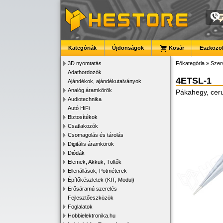
Kategóriák
Újdonságok
Kosár
Eszközök
3D nyomtatás
Főkategória
»
Szer
Adathordozók
4ETSL-1
Ajándékok, ajándékutalványok
Analóg áramkörök
Pákahegy, cer
Audiotechnika
Autó HiFi
Biztosítékok
Csatlakozók
Csomagolás és tárolás
Digitális áramkörök
Diódák
Elemek, Akkuk, Töltők
Ellenállások, Potméterek
Építőkészletek (KIT, Modul)
Erősáramú szerelés
Fejlesztőeszközök
Foglalatok
Hobbielektronika.hu