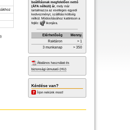
beállításnak megfelelően nettó
(ÁFA nélküli) ár
, mely már
ákákhoz
tartalmazza az esetleges egyedi
kedvezményt, szállítási költség
nélkül. Módosításához kattintson a
fejléc
ikonjára.
Elérhetőség
Menny.
t)
Raktáron
> 1
3 munkanap
> 350
Általános használati és
biztonsági útmutató (HU)
Kérdése van?
Írjon nekünk most!