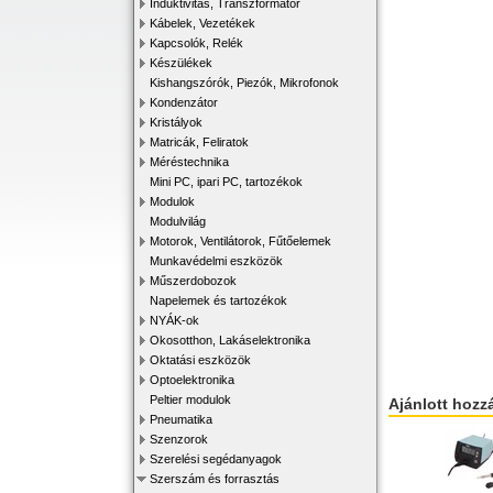
Induktivitás, Transzformátor
Kábelek, Vezetékek
Kapcsolók, Relék
Készülékek
Kishangszórók, Piezók, Mikrofonok
Kondenzátor
Kristályok
Matricák, Feliratok
Méréstechnika
Mini PC, ipari PC, tartozékok
Modulok
Modulvilág
Motorok, Ventilátorok, Fűtőelemek
Munkavédelmi eszközök
Műszerdobozok
Napelemek és tartozékok
NYÁK-ok
Okosotthon, Lakáselektronika
Oktatási eszközök
Optoelektronika
Peltier modulok
Ajánlott hozz
Pneumatika
Szenzorok
Szerelési segédanyagok
Szerszám és forrasztás