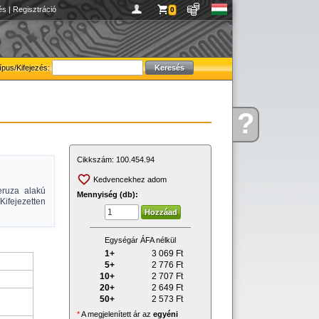
és
|
Regisztráció
0
ípus/Kifejezés:
?
Kérdése
van
Cikkszám:
100.454.94
Kedvencekhez adom
eruza alakú
Mennyiség (db):
 Kifejezetten
Egységár ÁFA nélkül
1+
3 069
Ft
5+
2 776
Ft
10+
2 707
Ft
20+
2 649
Ft
50+
2 573
Ft
*
A megjelenített ár az
egyéni