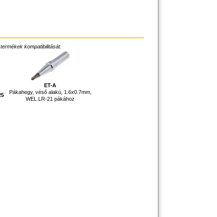
 termékek kompatibilitását.
ET-A
Pákahegy, véső alakú, 1.6x0.7mm,
25
WEL.LR-21 pákához