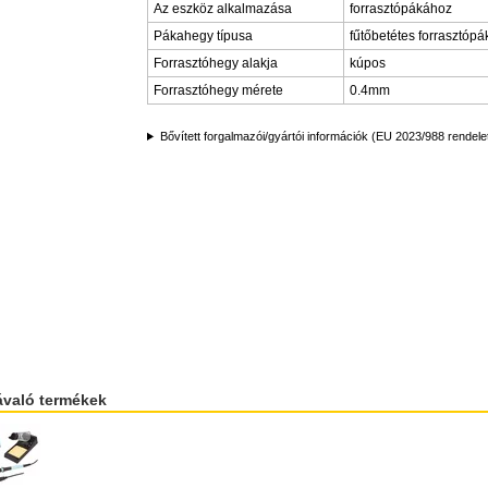
Az eszköz alkalmazása
forrasztópákához
Pákahegy típusa
fűtőbetétes forrasztóp
Forrasztóhegy alakja
kúpos
Forrasztóhegy mérete
0.4mm
Bővített forgalmazói/gyártói információk (EU 2023/988 rendele
ávaló termékek