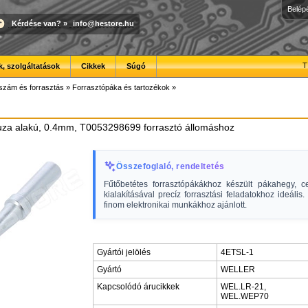
Belép
Kérdése van?
»
info@hestore.hu
T
, szolgáltatások
Cikkek
Súgó
szám és forrasztás
»
Forrasztópáka és tartozékok
»
uza alakú, 0.4mm, T0053298699 forrasztó állomáshoz
Összefoglaló, rendeltetés
Fűtőbetétes forrasztópákákhoz készült pákahegy, c
kialakításával precíz forrasztási feladatokhoz ideális.
finom elektronikai munkákhoz ajánlott.
Gyártói jelölés
4ETSL-1
Gyártó
WELLER
Kapcsolódó árucikkek
WEL.LR-21,
WEL.WEP70