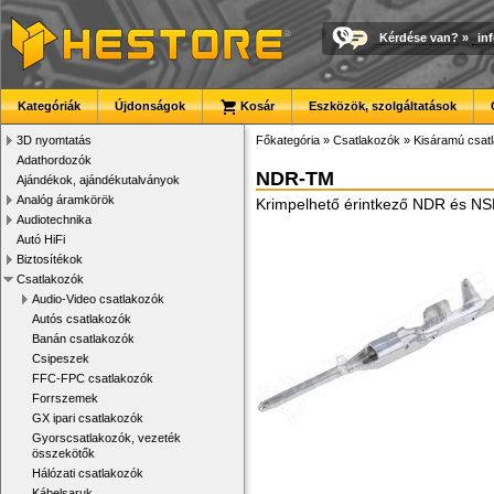
Kérdése van?
»
in
Kategóriák
Újdonságok
Kosár
Eszközök, szolgáltatások
3D nyomtatás
Főkategória
»
Csatlakozók
»
Kisáramú csat
Adathordozók
NDR-TM
Ajándékok, ajándékutalványok
Analóg áramkörök
Krimpelhető érintkező NDR és NS
Audiotechnika
Autó HiFi
Biztosítékok
Csatlakozók
Audio-Video csatlakozók
Autós csatlakozók
Banán csatlakozók
Csipeszek
FFC-FPC csatlakozók
Forrszemek
GX ipari csatlakozók
Gyorscsatlakozók, vezeték
összekötők
Hálózati csatlakozók
Kábelsaruk