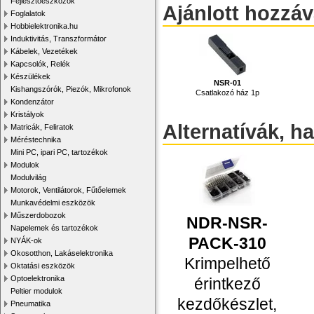
Fejlesztőeszközök
Ajánlott hozzá
Foglalatok
Hobbielektronika.hu
Induktivitás, Transzformátor
Kábelek, Vezetékek
Kapcsolók, Relék
Készülékek
NSR-01
Kishangszórók, Piezók, Mikrofonok
Csatlakozó ház 1p
Kondenzátor
Kristályok
Alternatívák, h
Matricák, Feliratok
Méréstechnika
Mini PC, ipari PC, tartozékok
Modulok
Modulvilág
Motorok, Ventilátorok, Fűtőelemek
Munkavédelmi eszközök
Műszerdobozok
NDR-NSR-
Napelemek és tartozékok
PACK-310
NYÁK-ok
Okosotthon, Lakáselektronika
Krimpelhető
Oktatási eszközök
Optoelektronika
érintkező
Peltier modulok
kezdőkészlet,
Pneumatika