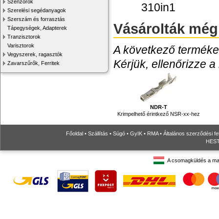
Szenzorok
310in1
Szerelési segédanyagok
Szerszám és forrasztás
Vásárolták még
Tápegységek, Adapterek
Tranzisztorok
Varisztorok
A következő termékek
Vegyszerek, ragasztók
Kérjük, ellenőrizze a
Zavarszűrők, Ferritek
NDR-T
Krimpelhető érintkező NSR-xx-hez
Főoldal
•
Szállítás
•
Súgó
•
GyIK
•
RMA
•
Általános szerződési fe
HESTO
A csomagküldés a ma