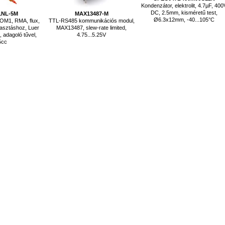
Kondenzátor, elektrolit, 4.7µF, 400
DC, 2.5mm, kisméretű test,
1NL-5M
MAX13487-M
Ø6.3x12mm, -40...105°C
ROM1, RMA, flux,
TTL-RS485 kommunikációs modul,
asztáshoz, Luer
MAX13487, slew-rate limited,
 adagoló tűvel,
4.75...5.25V
5cc