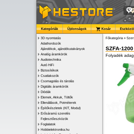
Kategóriák
Újdonságok
Kosár
Eszközök
3D nyomtatás
Főkategória
»
Szer
Adathordozók
SZFA-1200
Ajándékok, ajándékutalványok
Analóg áramkörök
Folyadék adag
Audiotechnika
Autó HiFi
Biztosítékok
Csatlakozók
Csomagolás és tárolás
Digitális áramkörök
Diódák
Elemek, Akkuk, Töltők
Ellenállások, Potméterek
Építőkészletek (KIT, Modul)
Erősáramú szerelés
Fejlesztőeszközök
Foglalatok
Hobbielektronika.hu