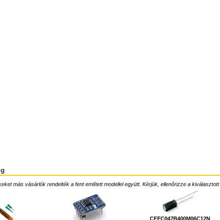
ég
ket más vásárlók rendelték a fent említett modellel együtt. Kérjük, ellenőrizze a kiválasztott
CFEC047B400M06C12N