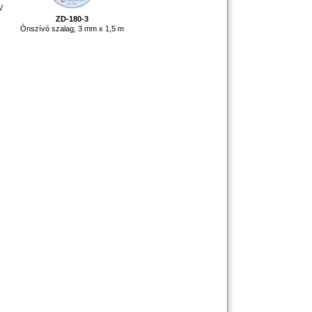
V
ZD-180-3
Ónszívó szalag, 3 mm x 1,5 m