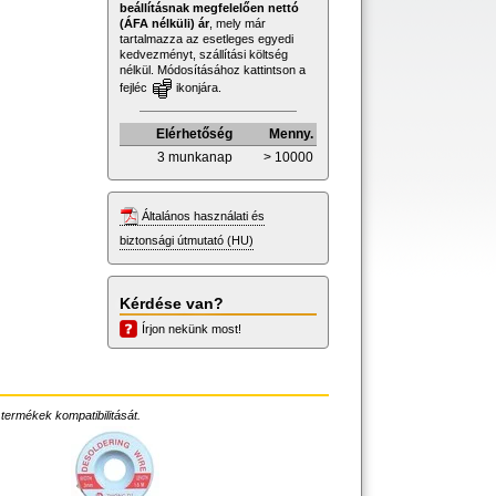
beállításnak megfelelően nettó
(ÁFA nélküli) ár
, mely már
tartalmazza az esetleges egyedi
kedvezményt, szállítási költség
nélkül. Módosításához kattintson a
fejléc
ikonjára.
Elérhetőség
Menny.
3 munkanap
> 10000
Általános használati és
biztonsági útmutató (HU)
Kérdése van?
Írjon nekünk most!
 termékek kompatibilitását.