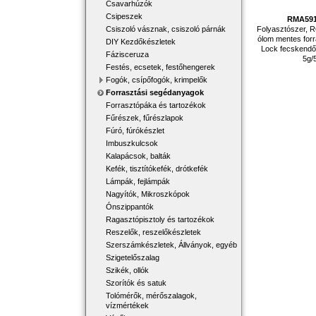
Csavarhúzók
Csipeszek
RMA59
Folyasztószer, 
Csiszoló vásznak, csiszoló párnák
ólom mentes forr
DIY Kezdőkészletek
Lock fecskendő,
Fázisceruza
5g/
Festés, ecsetek, festőhengerek
Fogók, csípőfogók, krimpelők
Forrasztási segédanyagok
Forrasztópáka és tartozékok
Fűrészek, fűrészlapok
Fúró, fúrókészlet
Imbuszkulcsok
Kalapácsok, balták
Kefék, tisztítókefék, drótkefék
Lámpák, fejlámpák
Nagyítók, Mikroszkópok
Ónszippantók
Ragasztópisztoly és tartozékok
Reszelők, reszelőkészletek
Szerszámkészletek, Állványok, egyéb
Szigetelőszalag
Szikék, ollók
Szorítók és satuk
Tolómérők, mérőszalagok,
vízmértékek