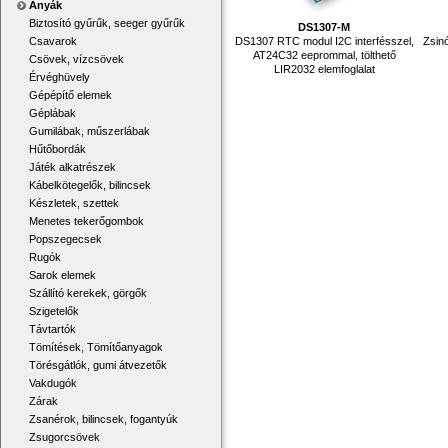
Anyák
Biztosító gyűrűk, seeger gyűrűk
DS1307-M
DS1307 RTC modul I2C interfésszel,
Zsin
Csavarok
AT24C32 eeprommal, tölthető
Csövek, vízcsövek
LIR2032 elemfoglalat
Érvéghüvely
Gépépítő elemek
Géplábak
Gumilábak, műszerlábak
Hűtőbordák
Játék alkatrészek
Kábelkötegelők, bilincsek
Készletek, szettek
Menetes tekerőgombok
Popszegecsek
Rugók
Sarok elemek
Szállító kerekek, görgők
Szigetelők
Távtartók
Tömítések, Tömítőanyagok
Törésgátlók, gumi átvezetők
Vakdugók
Zárak
Zsanérok, bilincsek, fogantyúk
Zsugorcsövek