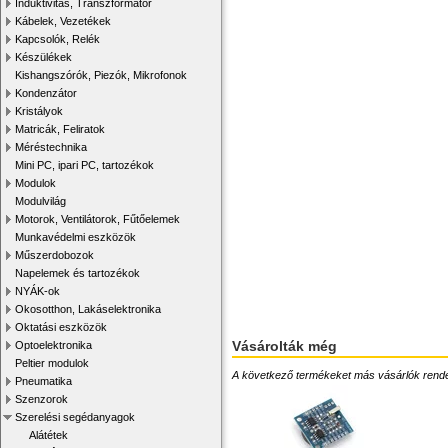
Induktivitás, Transzformátor
Kábelek, Vezetékek
Kapcsolók, Relék
Készülékek
Kishangszórók, Piezók, Mikrofonok
Kondenzátor
Kristályok
Matricák, Feliratok
Méréstechnika
Mini PC, ipari PC, tartozékok
Modulok
Modulvilág
Motorok, Ventilátorok, Fűtőelemek
Munkavédelmi eszközök
Műszerdobozok
Napelemek és tartozékok
NYÁK-ok
Okosotthon, Lakáselektronika
Oktatási eszközök
Vásárolták még
Optoelektronika
Peltier modulok
A következő termékeket más vásárlók rendelték
Pneumatika
Szenzorok
Szerelési segédanyagok
Alátétek