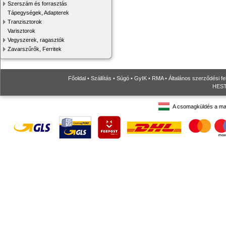
Szerszám és forrasztás
Tápegységek, Adapterek
Tranzisztorok
Varisztorok
Vegyszerek, ragasztók
Zavarszűrők, Ferritek
Főoldal
•
Szállítás
•
Súgó
•
GyIK
•
RMA
•
Általános szerződési fe
HESTO
A csomagküldés a ma