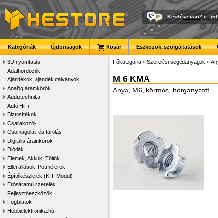
Kérdése van?
»
in
Kategóriák
Újdonságok
Kosár
Eszközök, szolgáltatások
3D nyomtatás
Főkategória
»
Szerelési segédanyagok
»
An
Adathordozók
M 6 KMA
Ajándékok, ajándékutalványok
Analóg áramkörök
Anya, M6, körmös, horganyzott
Audiotechnika
Autó HiFi
Biztosítékok
Csatlakozók
Csomagolás és tárolás
Digitális áramkörök
Diódák
Elemek, Akkuk, Töltők
Ellenállások, Potméterek
Építőkészletek (KIT, Modul)
Erősáramú szerelés
Fejlesztőeszközök
Foglalatok
Hobbielektronika.hu