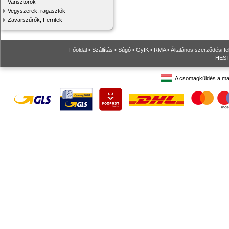
Varisztorok
Vegyszerek, ragasztók
Zavarszűrők, Ferritek
Főoldal
•
Szállítás
•
Súgó
•
GyIK
•
RMA
•
Általános szerződési fe
HESTO
A csomagküldés a ma