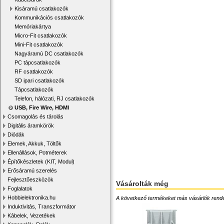
Kisáramú csatlakozók
Kommunikációs csatlakozók
Memóriakártya
Micro-Fit csatlakozók
Mini-Fit csatlakozók
Nagyáramú DC csatlakozók
PC tápcsatlakozók
RF csatlakozók
SD ipari csatlakozók
Tápcsatlakozók
Telefon, hálózati, RJ csatlakozók
USB, Fire Wire, HDMI
Csomagolás és tárolás
Digitális áramkörök
Diódák
Elemek, Akkuk, Töltők
Ellenállások, Potméterek
Építőkészletek (KIT, Modul)
Erősáramú szerelés
Fejlesztőeszközök
Vásárolták még
Foglalatok
Hobbielektronika.hu
A következő termékeket más vásárlók rendelték
Induktivitás, Transzformátor
Kábelek, Vezetékek