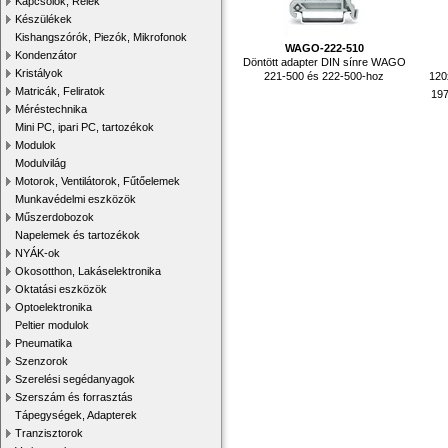
Kapcsolók, Relék
Készülékek
Kishangszórók, Piezók, Mikrofonok
WAGO-222-510
Kondenzátor
Döntött adapter DIN sínre WAGO
Kristályok
221-500 és 222-500-hoz
120
Matricák, Feliratok
19
Méréstechnika
Mini PC, ipari PC, tartozékok
Modulok
Modulvilág
Motorok, Ventilátorok, Fűtőelemek
Munkavédelmi eszközök
Műszerdobozok
Napelemek és tartozékok
NYÁK-ok
Okosotthon, Lakáselektronika
Oktatási eszközök
Optoelektronika
Peltier modulok
Pneumatika
Szenzorok
Szerelési segédanyagok
Szerszám és forrasztás
Tápegységek, Adapterek
Tranzisztorok