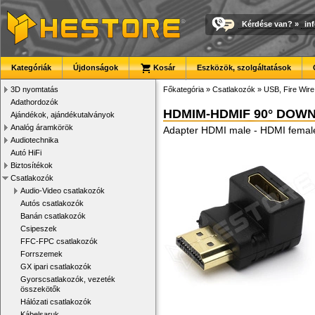
Kérdése van?
»
in
Kategóriák
Újdonságok
Kosár
Eszközök, szolgáltatások
3D nyomtatás
Főkategória
»
Csatlakozók
»
USB, Fire Wir
Adathordozók
HDMIM-HDMIF 90° DOW
Ajándékok, ajándékutalványok
Analóg áramkörök
Adapter HDMI male - HDMI femal
Audiotechnika
Autó HiFi
Biztosítékok
Csatlakozók
Audio-Video csatlakozók
Autós csatlakozók
Banán csatlakozók
Csipeszek
FFC-FPC csatlakozók
Forrszemek
GX ipari csatlakozók
Gyorscsatlakozók, vezeték
összekötők
Hálózati csatlakozók
Kábelsaruk