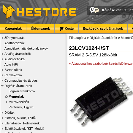
Kérdése van?
»
in
Kategóriák
Újdonságok
Kosár
Eszközök, szolgáltatások
3D nyomtatás
Főkategória
»
Digitális áramkörök
»
Memóri
Adathordozók
23LCV1024-I/ST
Ajándékok, ajándékutalványok
Analóg áramkörök
SRAM 2.5-5.5V 128kx8bit
Audiotechnika
» Átlagosnál hosszabb beérkezési idő jelezv
Autó HiFi
Biztosítékok
Csatlakozók
Csomagolás és tárolás
Digitális áramkörök
Logikai áramkörök
Memóriák
Mikrovezérlők
Perifériák, Egyéb
Diódák
Elemek, Akkuk, Töltők
Ellenállások, Potméterek
Építőkészletek (KIT, Modul)