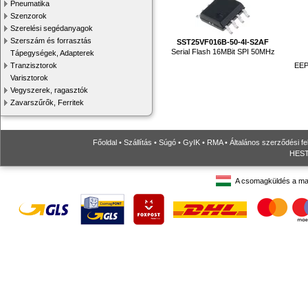
Pneumatika
Szenzorok
Szerelési segédanyagok
Szerszám és forrasztás
SST25VF016B-50-4I-S2AF
Serial Flash 16MBit SPI 50MHz
Tápegységek, Adapterek
EEP
Tranzisztorok
Varisztorok
Vegyszerek, ragasztók
Zavarszűrők, Ferritek
Főoldal
•
Szállítás
•
Súgó
•
GyIK
•
RMA
•
Általános szerződési fe
HESTO
A csomagküldés a ma