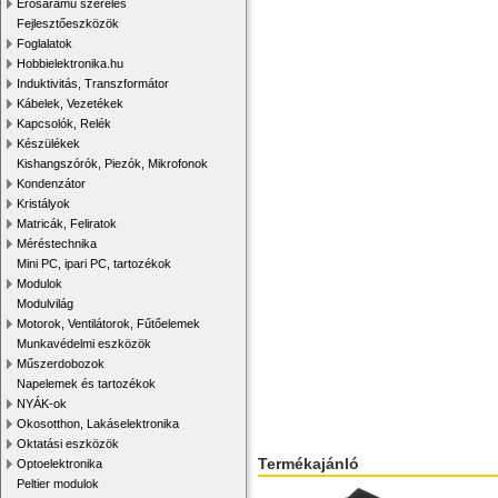
Erősáramú szerelés
Fejlesztőeszközök
Foglalatok
Hobbielektronika.hu
Induktivitás, Transzformátor
Kábelek, Vezetékek
Kapcsolók, Relék
Készülékek
Kishangszórók, Piezók, Mikrofonok
Kondenzátor
Kristályok
Matricák, Feliratok
Méréstechnika
Mini PC, ipari PC, tartozékok
Modulok
Modulvilág
Motorok, Ventilátorok, Fűtőelemek
Munkavédelmi eszközök
Műszerdobozok
Napelemek és tartozékok
NYÁK-ok
Okosotthon, Lakáselektronika
Oktatási eszközök
Termékajánló
Optoelektronika
Peltier modulok