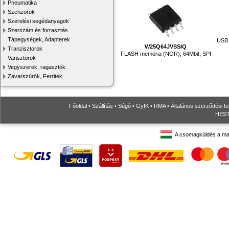
Pneumatika
Szenzorok
Szerelési segédanyagok
Szerszám és forrasztás
Tápegységek, Adapterek
USB 
W25Q64JVSSIQ
Tranzisztorok
FLASH memória (NOR), 64Mbit, SPI
Varisztorok
Vegyszerek, ragasztók
Zavarszűrők, Ferritek
Főoldal
•
Szállítás
•
Súgó
•
GyIK
•
RMA
•
Általános szerződési fe
HESTO
A csomagküldés a ma