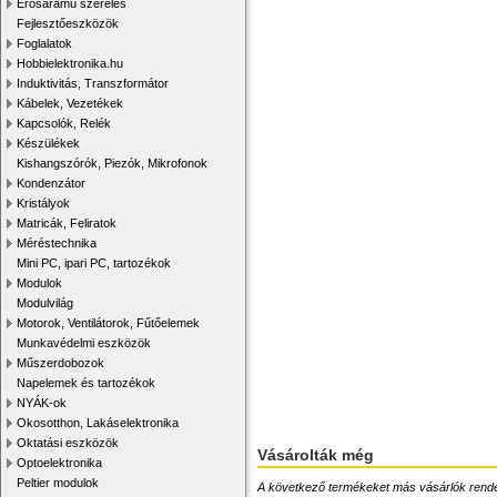
Erősáramú szerelés
Fejlesztőeszközök
Foglalatok
Hobbielektronika.hu
Induktivitás, Transzformátor
Kábelek, Vezetékek
Kapcsolók, Relék
Készülékek
Kishangszórók, Piezók, Mikrofonok
Kondenzátor
Kristályok
Matricák, Feliratok
Méréstechnika
Mini PC, ipari PC, tartozékok
Modulok
Modulvilág
Motorok, Ventilátorok, Fűtőelemek
Munkavédelmi eszközök
Műszerdobozok
Napelemek és tartozékok
NYÁK-ok
Okosotthon, Lakáselektronika
Oktatási eszközök
Vásárolták még
Optoelektronika
Peltier modulok
A következő termékeket más vásárlók rendelték