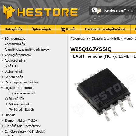
Kérdése van?
»
in
Kategóriák
Újdonságok
Kosár
Eszközök, szolgáltatások
3D nyomtatás
Főkategória
»
Digitális áramkörök
»
Memóri
Adathordozók
W25Q16JVSSIQ
Ajándékok, ajándékutalványok
Analóg áramkörök
FLASH memória (NOR), 16Mbit, 
Audiotechnika
Autó HiFi
Biztosítékok
Csatlakozók
Csomagolás és tárolás
Digitális áramkörök
Logikai áramkörök
Memóriák
Mikrovezérlők
Perifériák, Egyéb
Diódák
Elemek, Akkuk, Töltők
Ellenállások, Potméterek
Építőkészletek (KIT, Modul)