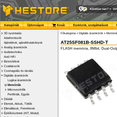
Kérdése van?
»
in
Kategóriák
Újdonságok
Kosár
Eszközök, szolgáltatások
3D nyomtatás
Főkategória
»
Digitális áramkörök
»
Memóri
Adathordozók
AT25SF081B-SSHD-T
Ajándékok, ajándékutalványok
Analóg áramkörök
FLASH memória, 8Mbit, Dual-Out
Audiotechnika
Autó HiFi
Biztosítékok
Csatlakozók
Csomagolás és tárolás
Digitális áramkörök
Logikai áramkörök
Memóriák
Mikrovezérlők
Perifériák, Egyéb
Diódák
Elemek, Akkuk, Töltők
Ellenállások, Potméterek
Építőkészletek (KIT, Modul)