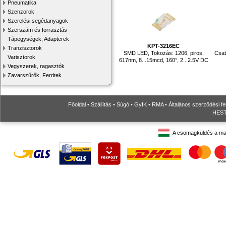
Pneumatika
Szenzorok
Szerelési segédanyagok
Szerszám és forrasztás
Tápegységek, Adapterek
KPT-3216EC
Tranzisztorok
SMD LED, Tokozás: 1206, piros,
Csat
Varisztorok
617nm, 8...15mcd, 160°, 2...2.5V DC
Vegyszerek, ragasztók
Zavarszűrők, Ferritek
Főoldal
•
Szállítás
•
Súgó
•
GyIK
•
RMA
•
Általános szerződési fe
HESTO
A csomagküldés a ma