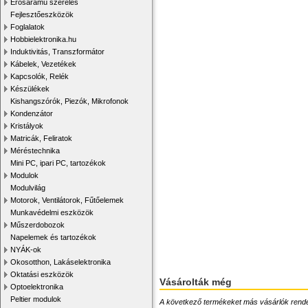
Erősáramú szerelés
Fejlesztőeszközök
Foglalatok
Hobbielektronika.hu
Induktivitás, Transzformátor
Kábelek, Vezetékek
Kapcsolók, Relék
Készülékek
Kishangszórók, Piezók, Mikrofonok
Kondenzátor
Kristályok
Matricák, Feliratok
Méréstechnika
Mini PC, ipari PC, tartozékok
Modulok
Modulvilág
Motorok, Ventilátorok, Fűtőelemek
Munkavédelmi eszközök
Műszerdobozok
Napelemek és tartozékok
NYÁK-ok
Okosotthon, Lakáselektronika
Oktatási eszközök
Vásárolták még
Optoelektronika
Peltier modulok
A következő termékeket más vásárlók rendelték