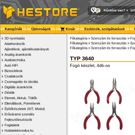
Kérdése van?
»
in
Kategóriák
Újdonságok
Kosár
Eszközök, szolgáltatások
3D nyomtatás
Főkategória
»
Szerszám és forrasztás
»
Fog
Főkategória
»
Szerszám és forrasztás
»
Sze
Adathordozók
Főkategória
»
Szerszám és forrasztás
»
Fog
Ajándékok, ajándékutalványok
Analóg áramkörök
TYP 3640
Audiotechnika
Fogó készlet, 4db-os
Autó HiFi
Biztosítékok
Csatlakozók
Csomagolás és tárolás
Digitális áramkörök
Diódák
Elemek, Akkuk, Töltők
Ellenállások, Potméterek
Építőkészletek (KIT, Modul)
Erősáramú szerelés
Fejlesztőeszközök
Foglalatok
Hobbielektronika.hu