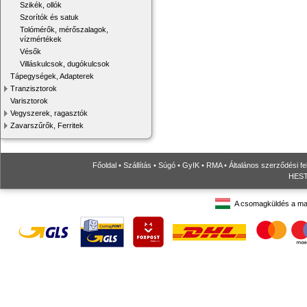
Szikék, ollók
Szorítók és satuk
Tolómérők, mérőszalagok,
vízmértékek
Vésők
Villáskulcsok, dugókulcsok
Tápegységek, Adapterek
Tranzisztorok
Varisztorok
Vegyszerek, ragasztók
Zavarszűrők, Ferritek
Főoldal
•
Szállítás
•
Súgó
•
GyIK
•
RMA
•
Általános szerződési fe
HESTO
A csomagküldés a ma