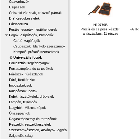
Csavarhúzók
Csipeszek
Csiszoló vásznak, csiszoló párnák
DIY Kezdőkészletek
Fázisceruza
H10779B
Precíziós csipesz készlet,
FAHRE
Festés, ecsetek, festőhengerek
antisztatikus, 11 részes
Fogók, csípőfogók, krimpelők
Csípő, vágófogók
Csupaszoló, blankoló szerszámok
Krimpelő, préselő szerszámok
Univerzális fogók
Forrasztási segédanyagok
Forrasztópáka és tartozékok
Fűrészek, fűrészlapok
Fúró, fúrókészlet
Imbuszkulcsok
Kalapácsok, balták
Kefék, tisztítókefék, drótkefék
Lámpák, fejlámpák
Nagyítók, Mikroszkópok
Ónszippantók
Ragasztópisztoly és tartozékok
Reszelők, reszelőkészletek
Szerszámkészletek, Állványok, egyéb
Szigetelőszalag