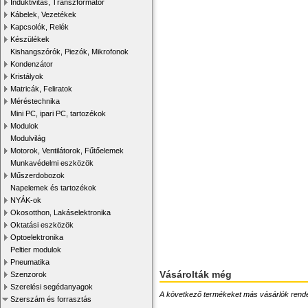
Induktivitás, Transzformátor
Kábelek, Vezetékek
Kapcsolók, Relék
Készülékek
Kishangszórók, Piezók, Mikrofonok
Kondenzátor
Kristályok
Matricák, Feliratok
Méréstechnika
Mini PC, ipari PC, tartozékok
Modulok
Modulvilág
Motorok, Ventilátorok, Fűtőelemek
Munkavédelmi eszközök
Műszerdobozok
Napelemek és tartozékok
NYÁK-ok
Okosotthon, Lakáselektronika
Oktatási eszközök
Optoelektronika
Peltier modulok
Pneumatika
Vásárolták még
Szenzorok
Szerelési segédanyagok
A következő termékeket más vásárlók rendelték
Szerszám és forrasztás