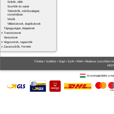
Szikék, ollók
Szorítók és satuk
Tolómérők, mérőszalagok,
vízmértékek
Vésők
Villáskulcsok, dugókulcsok
Tápegységek, Adapterek
Tranzisztorok
Varisztorok
Vegyszerek, ragasztók
Zavarszűrők, Ferritek
Főoldal
•
Szállítás
•
Súgó
•
GyIK
•
RMA
•
Általános szerződési fe
HESTO
A csomagküldés a ma