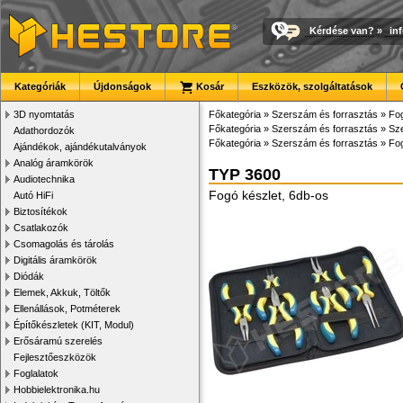
Kérdése van?
»
in
Kategóriák
Újdonságok
Kosár
Eszközök, szolgáltatások
3D nyomtatás
Főkategória
»
Szerszám és forrasztás
»
Fog
Főkategória
»
Szerszám és forrasztás
»
Sze
Adathordozók
Főkategória
»
Szerszám és forrasztás
»
Fog
Ajándékok, ajándékutalványok
Analóg áramkörök
TYP 3600
Audiotechnika
Fogó készlet, 6db-os
Autó HiFi
Biztosítékok
Csatlakozók
Csomagolás és tárolás
Digitális áramkörök
Diódák
Elemek, Akkuk, Töltők
Ellenállások, Potméterek
Építőkészletek (KIT, Modul)
Erősáramú szerelés
Fejlesztőeszközök
Foglalatok
Hobbielektronika.hu