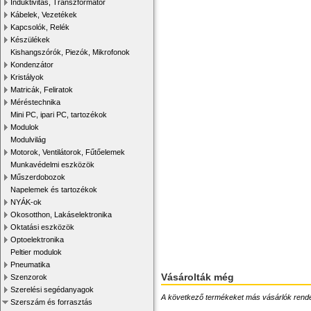
Induktivitás, Transzformátor
Kábelek, Vezetékek
Kapcsolók, Relék
Készülékek
Kishangszórók, Piezók, Mikrofonok
Kondenzátor
Kristályok
Matricák, Feliratok
Méréstechnika
Mini PC, ipari PC, tartozékok
Modulok
Modulvilág
Motorok, Ventilátorok, Fűtőelemek
Munkavédelmi eszközök
Műszerdobozok
Napelemek és tartozékok
NYÁK-ok
Okosotthon, Lakáselektronika
Oktatási eszközök
Optoelektronika
Peltier modulok
Pneumatika
Vásárolták még
Szenzorok
Szerelési segédanyagok
A következő termékeket más vásárlók rendelték
Szerszám és forrasztás