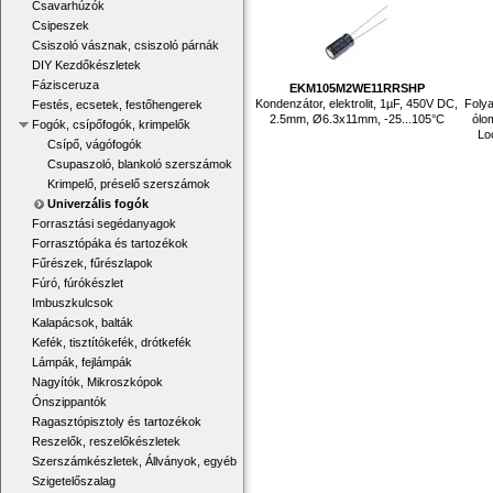
Csavarhúzók
Csipeszek
Csiszoló vásznak, csiszoló párnák
DIY Kezdőkészletek
Fázisceruza
EKM105M2WE11RRSHP
Kondenzátor, elektrolit, 1µF, 450V DC,
Folya
Festés, ecsetek, festőhengerek
2.5mm, Ø6.3x11mm, -25...105°C
ólo
Fogók, csípőfogók, krimpelők
Lo
Csípő, vágófogók
Csupaszoló, blankoló szerszámok
Krimpelő, préselő szerszámok
Univerzális fogók
Forrasztási segédanyagok
Forrasztópáka és tartozékok
Fűrészek, fűrészlapok
Fúró, fúrókészlet
Imbuszkulcsok
Kalapácsok, balták
Kefék, tisztítókefék, drótkefék
Lámpák, fejlámpák
Nagyítók, Mikroszkópok
Ónszippantók
Ragasztópisztoly és tartozékok
Reszelők, reszelőkészletek
Szerszámkészletek, Állványok, egyéb
Szigetelőszalag