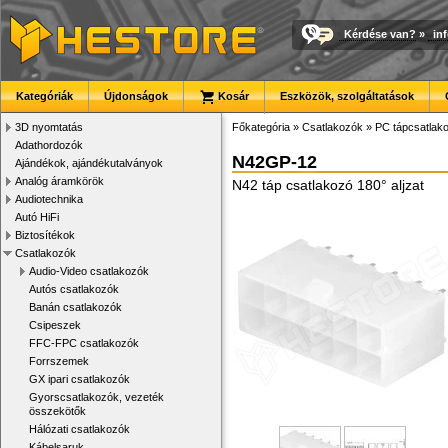
Kérdése van?
»
in
Kategóriák
Újdonságok
Kosár
Eszközök, szolgáltatások
3D nyomtatás
Főkategória
»
Csatlakozók
»
PC tápcsatlak
Adathordozók
N42GP-12
Ajándékok, ajándékutalványok
Analóg áramkörök
N42 táp csatlakozó 180° aljzat
Audiotechnika
Autó HiFi
Biztosítékok
Csatlakozók
Audio-Video csatlakozók
Autós csatlakozók
Banán csatlakozók
Csipeszek
FFC-FPC csatlakozók
Forrszemek
GX ipari csatlakozók
Gyorscsatlakozók, vezeték
összekötők
Hálózati csatlakozók
Kábelsaruk