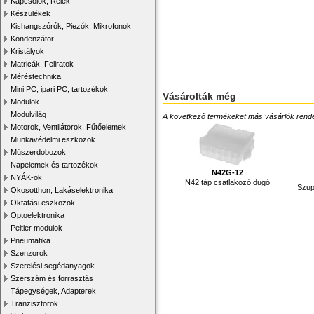
Kapcsolók, Relék
Készülékek
Kishangszórók, Piezók, Mikrofonok
Kondenzátor
Kristályok
Matricák, Feliratok
Méréstechnika
Mini PC, ipari PC, tartozékok
Vásárolták még
Modulok
Modulvilág
A következő termékeket más vásárlók rendelték
Motorok, Ventilátorok, Fűtőelemek
Munkavédelmi eszközök
Műszerdobozok
Napelemek és tartozékok
N42G-12
NYÁK-ok
N42 táp csatlakozó dugó
Szup
Okosotthon, Lakáselektronika
Oktatási eszközök
Optoelektronika
Peltier modulok
Pneumatika
Szenzorok
Szerelési segédanyagok
Szerszám és forrasztás
Tápegységek, Adapterek
Tranzisztorok