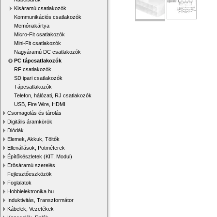
Kisáramú csatlakozók
Kommunikációs csatlakozók
Memóriakártya
Micro-Fit csatlakozók
Mini-Fit csatlakozók
Nagyáramú DC csatlakozók
PC tápcsatlakozók
RF csatlakozók
SD ipari csatlakozók
Tápcsatlakozók
Telefon, hálózati, RJ csatlakozók
USB, Fire Wire, HDMI
Csomagolás és tárolás
Digitális áramkörök
Diódák
Elemek, Akkuk, Töltők
Ellenállások, Potméterek
Építőkészletek (KIT, Modul)
Erősáramú szerelés
Fejlesztőeszközök
Foglalatok
Hobbielektronika.hu
Induktivitás, Transzformátor
Kábelek, Vezetékek