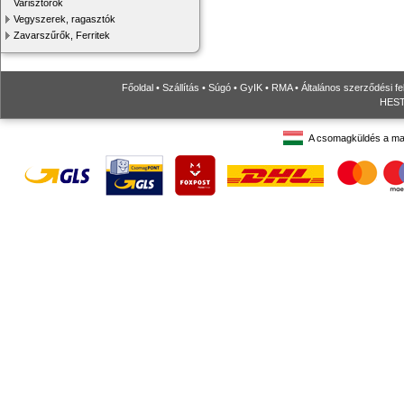
Varisztorok
Vegyszerek, ragasztók
Zavarszűrők, Ferritek
Főoldal
•
Szállítás
•
Súgó
•
GyIK
•
RMA
•
Általános szerződési fe
HESTO
A csomagküldés a ma