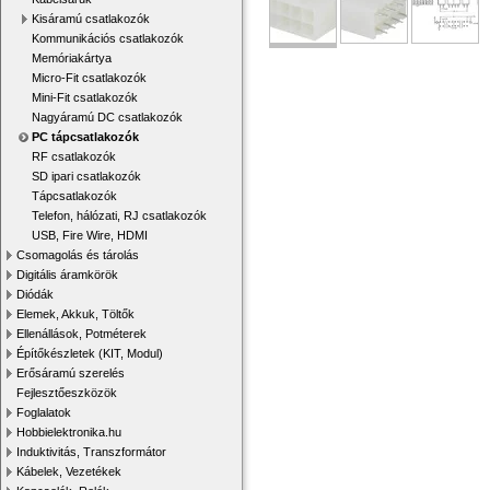
Kisáramú csatlakozók
Kommunikációs csatlakozók
Memóriakártya
Micro-Fit csatlakozók
Mini-Fit csatlakozók
Nagyáramú DC csatlakozók
PC tápcsatlakozók
RF csatlakozók
SD ipari csatlakozók
Tápcsatlakozók
Telefon, hálózati, RJ csatlakozók
USB, Fire Wire, HDMI
Csomagolás és tárolás
Digitális áramkörök
Diódák
Elemek, Akkuk, Töltők
Ellenállások, Potméterek
Építőkészletek (KIT, Modul)
Erősáramú szerelés
Fejlesztőeszközök
Foglalatok
Hobbielektronika.hu
Induktivitás, Transzformátor
Kábelek, Vezetékek