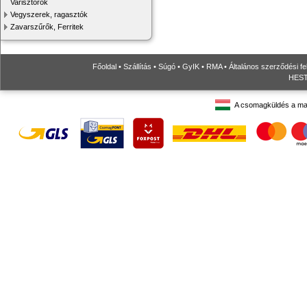
Varisztorok
Vegyszerek, ragasztók
Zavarszűrők, Ferritek
Főoldal
•
Szállítás
•
Súgó
•
GyIK
•
RMA
•
Általános szerződési fe
HESTO
A csomagküldés a ma