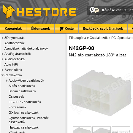
Kérdése van?
»
in
Kategóriák
Újdonságok
Kosár
Eszközök, szolgáltatások
3D nyomtatás
Főkategória
»
Csatlakozók
»
PC tápcsatlak
Adathordozók
N42GP-08
Ajándékok, ajándékutalványok
Analóg áramkörök
N42 táp csatlakozó 180° aljzat
Audiotechnika
Autó HiFi
Biztosítékok
Csatlakozók
Audio-Video csatlakozók
Autós csatlakozók
Banán csatlakozók
Csipeszek
FFC-FPC csatlakozók
Forrszemek
GX ipari csatlakozók
Gyorscsatlakozók, vezeték
összekötők
Hálózati csatlakozók
Kábelsaruk