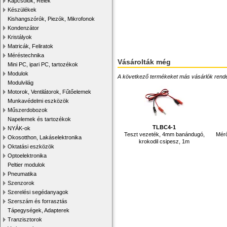
Kapcsolók, Relék
Készülékek
Kishangszórók, Piezók, Mikrofonok
Kondenzátor
Kristályok
Matricák, Feliratok
Méréstechnika
Vásárolták még
Mini PC, ipari PC, tartozékok
Modulok
A következő termékeket más vásárlók rendelték
Modulvilág
Motorok, Ventilátorok, Fűtőelemek
Munkavédelmi eszközök
Műszerdobozok
Napelemek és tartozékok
TLBC4-1
NYÁK-ok
Teszt vezeték, 4mm banándugó,
Mérő
Okosotthon, Lakáselektronika
krokodil csipesz, 1m
Oktatási eszközök
Optoelektronika
Peltier modulok
Pneumatika
Szenzorok
Szerelési segédanyagok
Szerszám és forrasztás
Tápegységek, Adapterek
Tranzisztorok