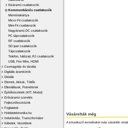
Kisáramú csatlakozók
Kommunikációs csatlakozók
Memóriakártya
Micro-Fit csatlakozók
Mini-Fit csatlakozók
Nagyáramú DC csatlakozók
PC tápcsatlakozók
RF csatlakozók
SD ipari csatlakozók
Tápcsatlakozók
Telefon, hálózati, RJ csatlakozók
USB, Fire Wire, HDMI
Csomagolás és tárolás
Digitális áramkörök
Diódák
Elemek, Akkuk, Töltők
Ellenállások, Potméterek
Építőkészletek (KIT, Modul)
Erősáramú szerelés
Fejlesztőeszközök
Foglalatok
Hobbielektronika.hu
Vásárolták még
Induktivitás, Transzformátor
A következő termékeket más vásárlók rendelték
Kábelek, Vezetékek