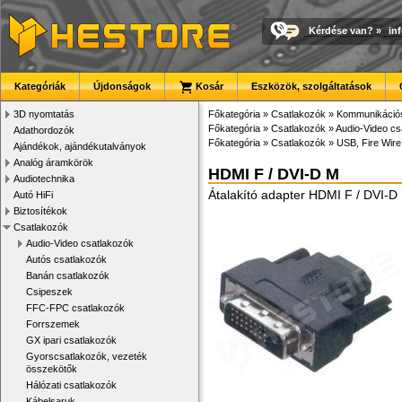
Kérdése van?
»
in
Kategóriák
Újdonságok
Kosár
Eszközök, szolgáltatások
3D nyomtatás
Főkategória
»
Csatlakozók
»
Kommunikációs
Főkategória
»
Csatlakozók
»
Audio-Video cs
Adathordozók
Főkategória
»
Csatlakozók
»
USB, Fire Wir
Ajándékok, ajándékutalványok
Analóg áramkörök
HDMI F / DVI-D M
Audiotechnika
Átalakító adapter HDMI F / DVI-D
Autó HiFi
Biztosítékok
Csatlakozók
Audio-Video csatlakozók
Autós csatlakozók
Banán csatlakozók
Csipeszek
FFC-FPC csatlakozók
Forrszemek
GX ipari csatlakozók
Gyorscsatlakozók, vezeték
összekötők
Hálózati csatlakozók
Kábelsaruk