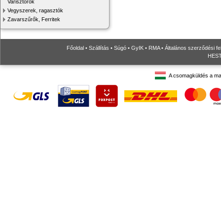
Varisztorok
Vegyszerek, ragasztók
Zavarszűrők, Ferritek
Főoldal
•
Szállítás
•
Súgó
•
GyIK
•
RMA
•
Általános szerződési fe
HESTO
A csomagküldés a ma