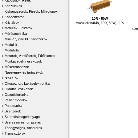
Kapcsolók, Relék
Készülékek
Kishangszórók, Piezók, Mikrofonok
Kondenzátor
10R - 50W
Kristályok
Huzal ellenállás, 10Ω, 50W, ±1%
Matricák, Feliratok
Dön
Méréstechnika
Mini PC, ipari PC, tartozékok
Modulok
Modulvilág
Motorok, Ventilátorok, Fűtőelemek
Munkavédelmi eszközök
Műszerdobozok
Napelemek és tartozékok
NYÁK-ok
Okosotthon, Lakáselektronika
Oktatási eszközök
Optoelektronika
Peltier modulok
Pneumatika
Szenzorok
Szerelési segédanyagok
Szerszám és forrasztás
Tápegységek, Adapterek
Tranzisztorok