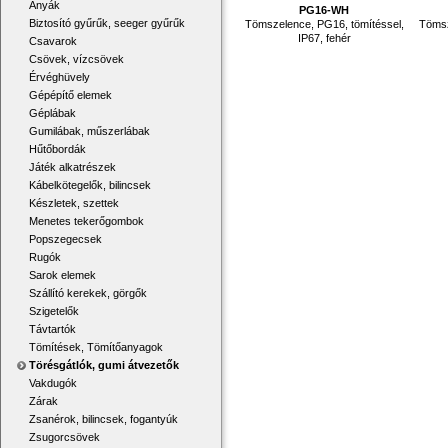
Anyák
PG16-WH
Biztosító gyűrűk, seeger gyűrűk
Tömszelence, PG16, tömítéssel,
Tömsz
IP67, fehér
Csavarok
Csövek, vízcsövek
Érvéghüvely
Gépépítő elemek
Géplábak
Gumilábak, műszerlábak
Hűtőbordák
Játék alkatrészek
Kábelkötegelők, bilincsek
Készletek, szettek
Menetes tekerőgombok
Popszegecsek
Rugók
Sarok elemek
Szállító kerekek, görgők
Szigetelők
Távtartók
Tömítések, Tömítőanyagok
Törésgátlók, gumi átvezetők
Vakdugók
Zárak
Zsanérok, bilincsek, fogantyúk
Zsugorcsövek