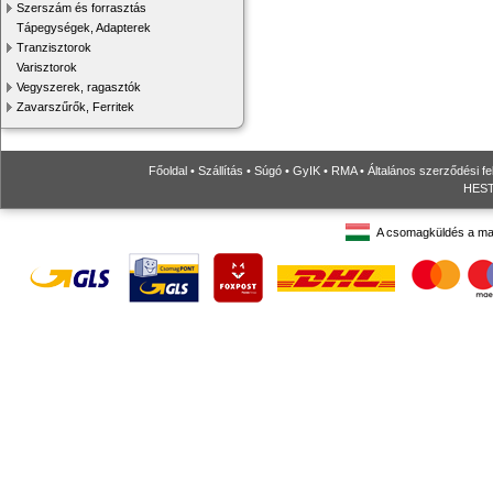
Szerszám és forrasztás
Tápegységek, Adapterek
Tranzisztorok
Varisztorok
Vegyszerek, ragasztók
Zavarszűrők, Ferritek
Főoldal
•
Szállítás
•
Súgó
•
GyIK
•
RMA
•
Általános szerződési fe
HESTO
A csomagküldés a ma