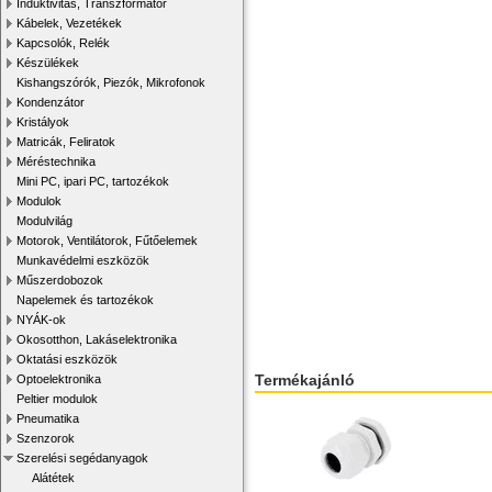
Induktivitás, Transzformátor
Kábelek, Vezetékek
Kapcsolók, Relék
Készülékek
Kishangszórók, Piezók, Mikrofonok
Kondenzátor
Kristályok
Matricák, Feliratok
Méréstechnika
Mini PC, ipari PC, tartozékok
Modulok
Modulvilág
Motorok, Ventilátorok, Fűtőelemek
Munkavédelmi eszközök
Műszerdobozok
Napelemek és tartozékok
NYÁK-ok
Okosotthon, Lakáselektronika
Oktatási eszközök
Termékajánló
Optoelektronika
Peltier modulok
Pneumatika
Szenzorok
Szerelési segédanyagok
Alátétek