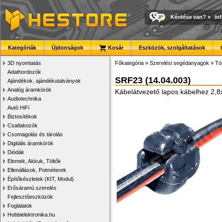
Kérdése van?
»
in
Kategóriák
Újdonságok
Kosár
Eszközök, szolgáltatások
3D nyomtatás
Főkategória
»
Szerelési segédanyagok
»
Tö
Adathordozók
SRF23 (14.04.003)
Ajándékok, ajándékutalványok
Analóg áramkörök
Kábelátvezető lapos kábelhez 2,8
Audiotechnika
Autó HiFi
Biztosítékok
Csatlakozók
Csomagolás és tárolás
Digitális áramkörök
Diódák
Elemek, Akkuk, Töltők
Ellenállások, Potméterek
Építőkészletek (KIT, Modul)
Erősáramú szerelés
Fejlesztőeszközök
Foglalatok
Hobbielektronika.hu