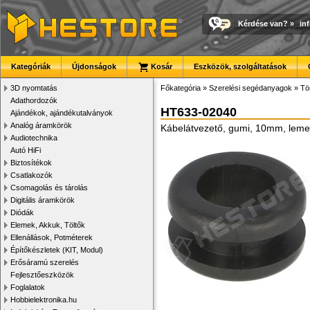
Kérdése van?
»
in
Kategóriák
Újdonságok
Kosár
Eszközök, szolgáltatások
3D nyomtatás
Főkategória
»
Szerelési segédanyagok
»
Tö
Adathordozók
HT633-02040
Ajándékok, ajándékutalványok
Analóg áramkörök
Kábelátvezető, gumi, 10mm, lem
Audiotechnika
Autó HiFi
Biztosítékok
Csatlakozók
Csomagolás és tárolás
Digitális áramkörök
Diódák
Elemek, Akkuk, Töltők
Ellenállások, Potméterek
Építőkészletek (KIT, Modul)
Erősáramú szerelés
Fejlesztőeszközök
Foglalatok
Hobbielektronika.hu