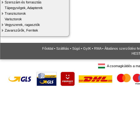
Szerszám és forrasztás
Tápegységek, Adapterek
Tranzisztorok
Varisztorok
Vegyszerek, ragasztók
Zavarszűrők, Ferritek
Főoldal
•
Szállítás
•
Súgó
•
GyIK
•
RMA
•
Általános szerződési fe
HESTO
A csomagküldés a ma