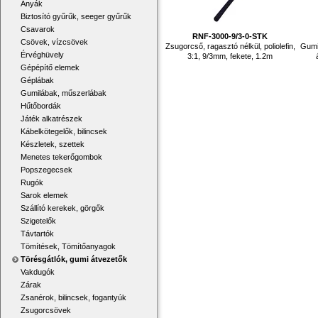
Anyák
Biztosító gyűrűk, seeger gyűrűk
Csavarok
RNF-3000-9/3-0-STK
Csövek, vízcsövek
Zsugorcső, ragasztó nélkül, poliolefin,
Gumi
Érvéghüvely
3:1, 9/3mm, fekete, 1.2m
Gépépítő elemek
Géplábak
Gumilábak, műszerlábak
Hűtőbordák
Játék alkatrészek
Kábelkötegelők, bilincsek
Készletek, szettek
Menetes tekerőgombok
Popszegecsek
Rugók
Sarok elemek
Szállító kerekek, görgők
Szigetelők
Távtartók
Tömítések, Tömítőanyagok
Törésgátlók, gumi átvezetők
Vakdugók
Zárak
Zsanérok, bilincsek, fogantyúk
Zsugorcsövek