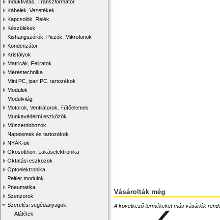
Induktivitás, Transzformátor
Kábelek, Vezetékek
Kapcsolók, Relék
Készülékek
Kishangszórók, Piezók, Mikrofonok
Kondenzátor
Kristályok
Matricák, Feliratok
Méréstechnika
Mini PC, ipari PC, tartozékok
Modulok
Modulvilág
Motorok, Ventilátorok, Fűtőelemek
Munkavédelmi eszközök
Műszerdobozok
Napelemek és tartozékok
NYÁK-ok
Okosotthon, Lakáselektronika
Oktatási eszközök
Optoelektronika
Peltier modulok
Pneumatika
Vásárolták még
Szenzorok
Szerelési segédanyagok
A következő termékeket más vásárlók rendelték
Alátétek