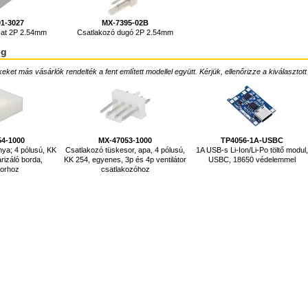
01-3027
MX-7395-02B
jzat 2P 2.54mm
Csatlakozó dugó 2P 2.54mm
ég
ket más vásárlók rendelték a fent említett modellel együtt. Kérjük, ellenőrizze a kiválasztott
54-1000
MX-47053-1000
TP4056-1A-USBC
ya; 4 pólusú, KK
Csatlakozó tüskesor, apa, 4 pólusú,
1A USB-s Li-Ion/Li-Po töltő modul
arizáló borda,
KK 254, egyenes, 3p és 4p ventilátor
USBC, 18650 védelemmel
torhoz
csatlakozóhoz