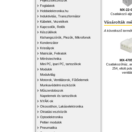
Fejlesztőeszközök
Foglalatok
MX-22-
Hobbielektronika.hu
Csatlakozó al
Induktivitás, Transzformátor
Vásárolták m
Kábelek, Vezetékek
Kapcsolók, Relék
A következő terméke
Készülékek
Kishangszórók, Piezók, Mikrofonok
Kondenzátor
Kristályok
Matricák, Feliratok
Méréstechnika
MX-470
Mini PC, ipari PC, tartozékok
Csatlakozóház, an
254, eltolt pol
Modulok
ventilá
Modulvilág
Motorok, Ventilátorok, Fűtőelemek
Munkavédelmi eszközök
Műszerdobozok
Napelemek és tartozékok
NYÁK-ok
Okosotthon, Lakáselektronika
Oktatási eszközök
Optoelektronika
Peltier modulok
Pneumatika