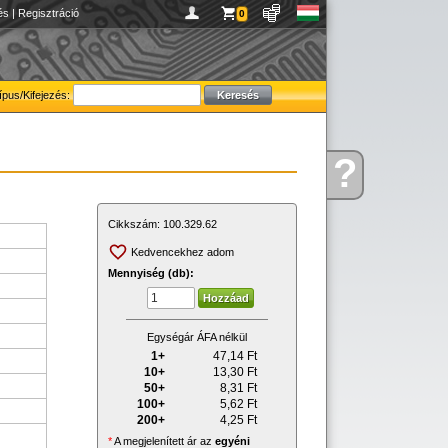
és
|
Regisztráció
0
ípus/Kifejezés:
?
Kérdése
van
Cikkszám:
100.329.62
Kedvencekhez adom
Mennyiség (db):
Egységár ÁFA nélkül
1+
47,14
Ft
10+
13,30
Ft
50+
8,31
Ft
100+
5,62
Ft
200+
4,25
Ft
*
A megjelenített ár az
egyéni