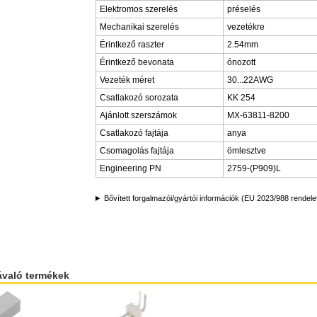
Elektromos szerelés
préselés
Mechanikai szerelés
vezetékre
Érintkező raszter
2.54mm
Érintkező bevonata
ónozott
Vezeték méret
30...22AWG
Csatlakozó sorozata
KK 254
Ajánlott szerszámok
MX-63811-8200
Csatlakozó fajtája
anya
Csomagolás fajtája
ömlesztve
Engineering PN
2759-(P909)L
Bővített forgalmazói/gyártói információk (EU 2023/988 rendele
ávaló termékek