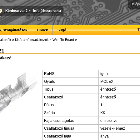
Belép
Kérdése van?
»
info@hestore.hu
T
, szolgáltatások
Cikkek
Súgó
lakozók
»
Kisáramú csatlakozók
»
Wire To Board
»
21
ntkező
RoHS
igen
Gyártó
MOLEX
Tipus
érintkező
Csatlakozó
érintkező
Pólus
1
Széria
KK
Fajta csomagolás
ömlesztve
Csatlakozó típusa
vezeték-lemez
Csatlakozó fajta
anya