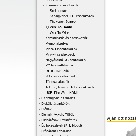
Kisáramú csatlakozók
Sorkapcsok
Szalagkábel, IDC csatlakozók
Tüskesor, Jumper
Wire To Board
Wire To Wire
Kommunikációs csatlakozók
Memóriakártya
Micro-Fit csatlakozók
Mini-Fit csatlakozók
Nagyáramú DC csatlakozók
PC tápcsatlakozók
RF csatlakozók
SD ipari csatlakozók
Tápcsatlakozók
Telefon, hálózati, RJ csatlakozók
USB, Fire Wire, HDMI
Csomagolás és tárolás
Digitális áramkörök
Diódák
Elemek, Akkuk, Töltők
Ajánlott hozz
Ellenállások, Potméterek
Építőkészletek (KIT, Modul)
Erősáramú szerelés