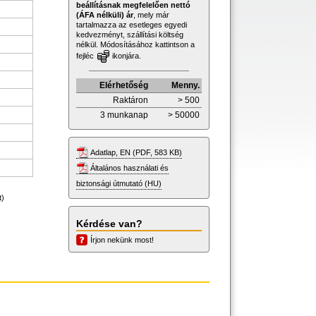
beállításnak megfelelően nettó
(ÁFA nélküli) ár
, mely már
tartalmazza az esetleges egyedi
kedvezményt, szállítási költség
nélkül. Módosításához kattintson a
fejléc
ikonjára.
Elérhetőség
Menny.
Raktáron
> 500
3 munkanap
> 50000
Adatlap, EN (PDF, 583 KB)
Általános használati és
biztonsági útmutató (HU)
t)
Kérdése van?
Írjon nekünk most!