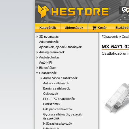
Kategóriák
Újdonságok
Kosár
Eszközök
3D nyomtatás
Főkategória
»
Csat
Adathordozók
MX-6471-0
Ajándékok, ajándékutalványok
Analóg áramkörök
Csatlakozó éri
Audiotechnika
Autó HiFi
Biztosítékok
Csatlakozók
Audio-Video csatlakozók
Autós csatlakozók
Banán csatlakozók
Csipeszek
FFC-FPC csatlakozók
Forrszemek
GX ipari csatlakozók
Gyorscsatlakozók, vezeték
összekötők
Hálózati csatlakozók
Kábelsaruk