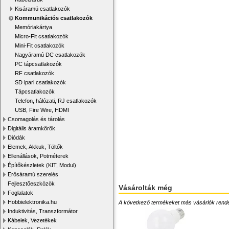
Kisáramú csatlakozók
Kommunikációs csatlakozók
Memóriakártya
Micro-Fit csatlakozók
Mini-Fit csatlakozók
Nagyáramú DC csatlakozók
PC tápcsatlakozók
RF csatlakozók
SD ipari csatlakozók
Tápcsatlakozók
Telefon, hálózati, RJ csatlakozók
USB, Fire Wire, HDMI
Csomagolás és tárolás
Digitális áramkörök
Diódák
Elemek, Akkuk, Töltők
Ellenállások, Potméterek
Építőkészletek (KIT, Modul)
Erősáramú szerelés
Fejlesztőeszközök
Vásárolták még
Foglalatok
Hobbielektronika.hu
A következő termékeket más vásárlók rendelték
Induktivitás, Transzformátor
Kábelek, Vezetékek