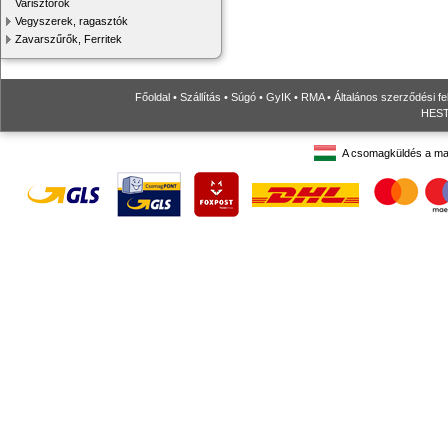
Varisztorok
Vegyszerek, ragasztók
Zavarszűrők, Ferritek
Főoldal
•
Szállítás
•
Súgó
•
GyIK
•
RMA
•
Általános szerződési fe
HESTO
A csomagküldés a ma