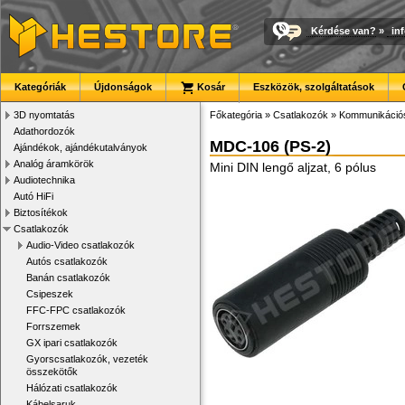
Kérdése van?
»
in
Kategóriák
Újdonságok
Kosár
Eszközök, szolgáltatások
3D nyomtatás
Főkategória
»
Csatlakozók
»
Kommunikációs
Adathordozók
MDC-106 (PS-2)
Ajándékok, ajándékutalványok
Analóg áramkörök
Mini DIN lengő aljzat, 6 pólus
Audiotechnika
Autó HiFi
Biztosítékok
Csatlakozók
Audio-Video csatlakozók
Autós csatlakozók
Banán csatlakozók
Csipeszek
FFC-FPC csatlakozók
Forrszemek
GX ipari csatlakozók
Gyorscsatlakozók, vezeték
összekötők
Hálózati csatlakozók
Kábelsaruk