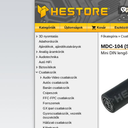
Kategóriák
Újdonságok
Kosár
Eszközök
3D nyomtatás
Főkategória
»
Csat
Adathordozók
MDC-104 (
Ajándékok, ajándékutalványok
Analóg áramkörök
Mini DIN lengő 
Audiotechnika
Autó HiFi
Biztosítékok
Csatlakozók
Audio-Video csatlakozók
Autós csatlakozók
Banán csatlakozók
Csipeszek
FFC-FPC csatlakozók
Forrszemek
GX ipari csatlakozók
Gyorscsatlakozók, vezeték
összekötők
Hálózati csatlakozók
Kábelsaruk