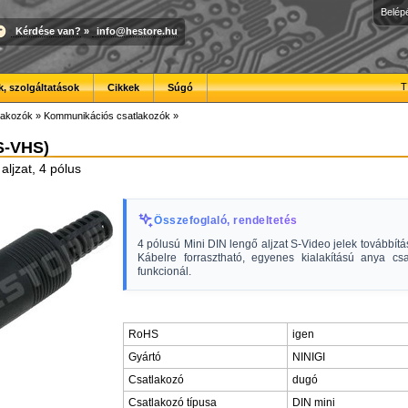
Belép
Kérdése van?
»
info@hestore.hu
T
, szolgáltatások
Cikkek
Súgó
lakozók
»
Kommunikációs csatlakozók
»
S-VHS)
aljzat, 4 pólus
Összefoglaló, rendeltetés
4 pólusú Mini DIN lengő aljzat S-Video jelek továbbítás
Kábelre forrasztható, egyenes kialakítású anya csa
funkcionál.
RoHS
igen
Gyártó
NINIGI
Csatlakozó
dugó
Csatlakozó típusa
DIN mini