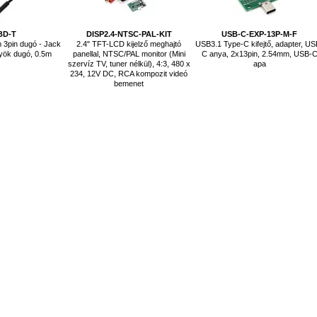
BD-T
DISP2.4-NTSC-PAL-KIT
USB-C-EXP-13P-M-F
 3pin dugó - Jack
2.4" TFT-LCD kijelző meghajtó
USB3.1 Type-C kifejtő, adapter, US
yök dugó, 0.5m
panellal, NTSC/PAL monitor (Mini
C anya, 2x13pin, 2.54mm, USB-
szervíz TV, tuner nélkül), 4:3, 480 x
apa
234, 12V DC, RCA kompozit videó
bemenet