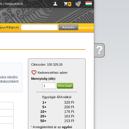
és
|
Regisztráció
0
ípus/Kifejezés:
?
Kérdése
van
Cikkszám:
100.329.26
Kedvencekhez adom
ára ideális.
Mennyiség (db):
tlakozóként
Egységár ÁFA nélkül
1+
320
Ft
5+
200
Ft
10+
176
Ft
20+
163
Ft
50+
153
Ft
*
A megjelenített ár az
egyéni