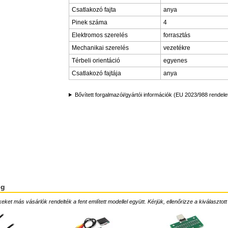
Csatlakozó fajta
anya
Pinek száma
4
Elektromos szerelés
forrasztás
Mechanikai szerelés
vezetékre
Térbeli orientáció
egyenes
Csatlakozó fajtája
anya
Bővített forgalmazói/gyártói információk (EU 2023/988 rendele
ég
ket más vásárlók rendelték a fent említett modellel együtt. Kérjük, ellenőrizze a kiválasztott