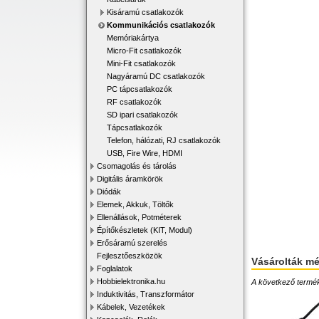
Kisáramú csatlakozók
Kommunikációs csatlakozók
Memóriakártya
Micro-Fit csatlakozók
Mini-Fit csatlakozók
Nagyáramú DC csatlakozók
PC tápcsatlakozók
RF csatlakozók
SD ipari csatlakozók
Tápcsatlakozók
Telefon, hálózati, RJ csatlakozók
USB, Fire Wire, HDMI
Csomagolás és tárolás
Digitális áramkörök
Diódák
Elemek, Akkuk, Töltők
Ellenállások, Potméterek
Építőkészletek (KIT, Modul)
Erősáramú szerelés
Fejlesztőeszközök
Vásárolták m
Foglalatok
Hobbielektronika.hu
A következő terméke
Induktivitás, Transzformátor
Kábelek, Vezetékek