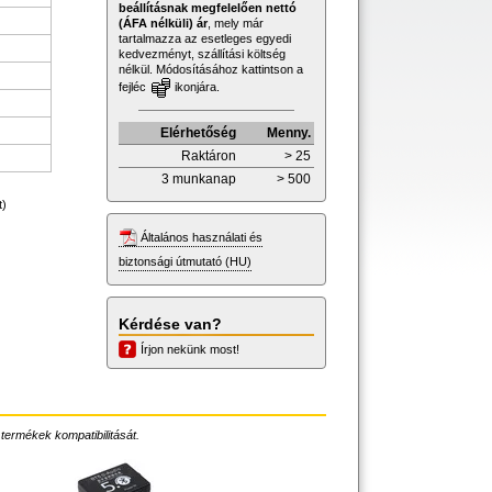
beállításnak megfelelően nettó
(ÁFA nélküli) ár
, mely már
tartalmazza az esetleges egyedi
kedvezményt, szállítási költség
nélkül. Módosításához kattintson a
fejléc
ikonjára.
Elérhetőség
Menny.
Raktáron
> 25
3 munkanap
> 500
t)
Általános használati és
biztonsági útmutató (HU)
Kérdése van?
Írjon nekünk most!
 termékek kompatibilitását.