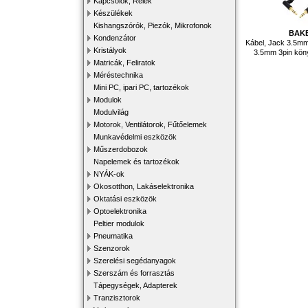
Kapcsolók, Relék
Készülékek
Kishangszórók, Piezók, Mikrofonok
BAK
Kondenzátor
Kábel, Jack 3.5mm
Kristályok
3.5mm 3pin kön
Matricák, Feliratok
Méréstechnika
Mini PC, ipari PC, tartozékok
Modulok
Modulvilág
Motorok, Ventilátorok, Fűtőelemek
Munkavédelmi eszközök
Műszerdobozok
Napelemek és tartozékok
NYÁK-ok
Okosotthon, Lakáselektronika
Oktatási eszközök
Optoelektronika
Peltier modulok
Pneumatika
Szenzorok
Szerelési segédanyagok
Szerszám és forrasztás
Tápegységek, Adapterek
Tranzisztorok