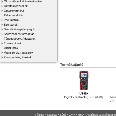
Okosotthon, Lakáselektronika
Oktatási eszközök
Optoelektronika
Peltier modulok
Pneumatika
Szenzorok
Szerelési segédanyagok
Szerszám és forrasztás
Tápegységek, Adapterek
Tranzisztorok
Varisztorok
Vegyszerek, ragasztók
Zavarszűrők, Ferritek
Termékajánló
UT89X
Digitális multiméter, LCD (6000)
Konne
L-N,
Főoldal
•
Szállítás
•
Súgó
•
GyIK
•
RMA
•
Általános szerződési fe