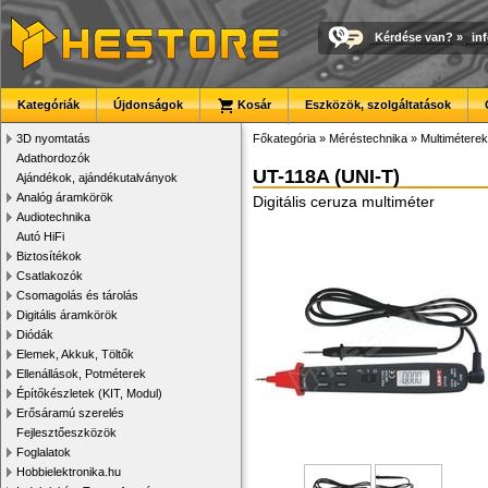
Kérdése van?
»
in
Kategóriák
Újdonságok
Kosár
Eszközök, szolgáltatások
3D nyomtatás
Főkategória
»
Méréstechnika
»
Multiméterek
Adathordozók
UT-118A (UNI-T)
Ajándékok, ajándékutalványok
Analóg áramkörök
Digitális ceruza multiméter
Audiotechnika
Autó HiFi
Biztosítékok
Csatlakozók
Csomagolás és tárolás
Digitális áramkörök
Diódák
Elemek, Akkuk, Töltők
Ellenállások, Potméterek
Építőkészletek (KIT, Modul)
Erősáramú szerelés
Fejlesztőeszközök
Foglalatok
Hobbielektronika.hu