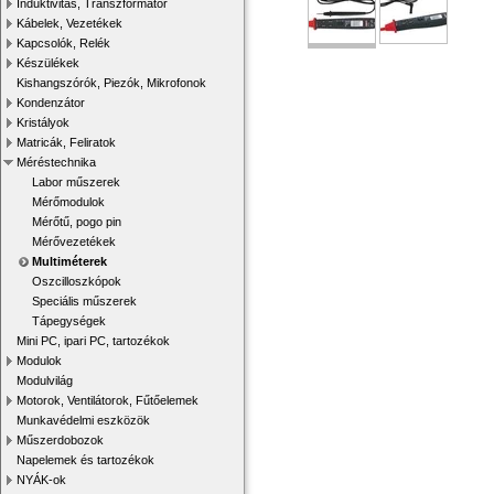
Induktivitás, Transzformátor
Kábelek, Vezetékek
Kapcsolók, Relék
Készülékek
Kishangszórók, Piezók, Mikrofonok
Kondenzátor
Kristályok
Matricák, Feliratok
Méréstechnika
Labor műszerek
Mérőmodulok
Mérőtű, pogo pin
Mérővezetékek
Multiméterek
Oszcilloszkópok
Speciális műszerek
Tápegységek
Mini PC, ipari PC, tartozékok
Modulok
Modulvilág
Motorok, Ventilátorok, Fűtőelemek
Munkavédelmi eszközök
Műszerdobozok
Napelemek és tartozékok
NYÁK-ok