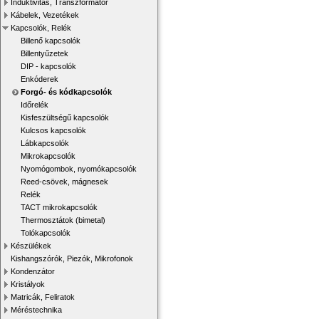
Induktivitás, Transzformátor
Kábelek, Vezetékek
Kapcsolók, Relék
Billenő kapcsolók
Billentyűzetek
DIP - kapcsolók
Enkóderek
Forgó- és kódkapcsolók
Időrelék
Kisfeszültségű kapcsolók
Kulcsos kapcsolók
Lábkapcsolók
Mikrokapcsolók
Nyomógombok, nyomókapcsolók
Reed-csövek, mágnesek
Relék
TACT mikrokapcsolók
Thermosztátok (bimetal)
Tolókapcsolók
Készülékek
Kishangszórók, Piezók, Mikrofonok
Kondenzátor
Kristályok
Matricák, Feliratok
Méréstechnika