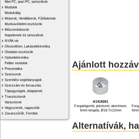
Mini PC, ipari PC, tartozékok
Modulok
Modulvilág
Motorok, Ventilátorok, Fűtőelemek
Munkavédelmi eszközök
Műszerdobozok
Napelemek és tartozékok
NYÁK-ok
Okosotthon, Lakáselektronika
Oktatási eszközök
Optoelektronika
Ajánlott hozzá
Peltier modulok
Pneumatika
Szenzorok
Szerelési segédanyagok
Szerszám és forrasztás
Tápegységek, Adapterek
Tranzisztorok
A1418261
Varisztorok
Forgatógomb, jelzéssel, alumínium,
Forg
Vegyszerek, ragasztók
6mm tengely, Ø18.7x12mm
6mm 
Zavarszűrők, Ferritek
Alternatívák, h