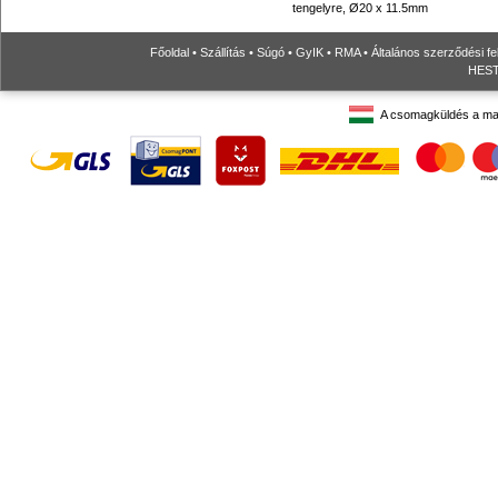
tengelyre, Ø20 x 11.5mm
Főoldal
•
Szállítás
•
Súgó
•
GyIK
•
RMA
•
Általános szerződési fe
HESTO
A csomagküldés a ma