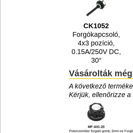
CK1052
Forgókapcsoló,
4x3 pozíció,
0.15A/250V DC,
30°
Vásárolták még
A következő termékek
Kérjük, ellenőrizze a
MF-A01-20
Potenciométer forgató gomb, 6mm-es
Forgó