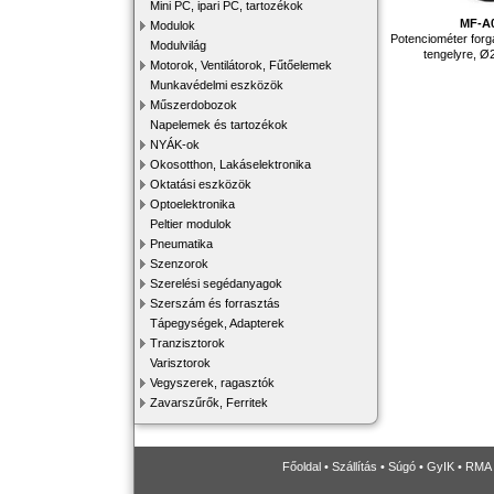
Mini PC, ipari PC, tartozékok
MF-A
Modulok
Potenciométer for
Modulvilág
tengelyre, 
Motorok, Ventilátorok, Fűtőelemek
Munkavédelmi eszközök
Műszerdobozok
Napelemek és tartozékok
NYÁK-ok
Okosotthon, Lakáselektronika
Oktatási eszközök
Optoelektronika
Peltier modulok
Pneumatika
Szenzorok
Szerelési segédanyagok
Szerszám és forrasztás
Tápegységek, Adapterek
Tranzisztorok
Varisztorok
Vegyszerek, ragasztók
Zavarszűrők, Ferritek
Főoldal
•
Szállítás
•
Súgó
•
GyIK
•
RMA