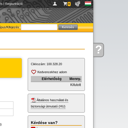
és
|
Regisztráció
0
ípus/Kifejezés:
?
Kérdése
van
Cikkszám:
100.328.20
Kedvencekhez adom
Elérhetőség
Menny.
Kifutott
Általános használati és
biztonsági útmutató (HU)
Kérdése van?
t)