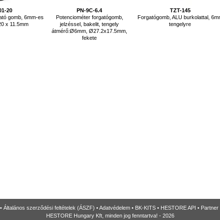
01-20
PN-9C-6.4
TZT-145
gató gomb, 6mm-es
Potenciométer forgatógomb,
Forgatógomb, ALU burkolattal, 6
Ø20 x 11.5mm
jelzéssel, bakelit, tengely
tengelyre
átmérő:Ø6mm, Ø27.2x17.5mm,
fekete
•
Általános szerződési feltételek (ÁSZF)
•
Adatvédelem
•
BK-KITS
•
HESTORE API
•
Partner
HESTORE Hungary Kft, minden jog fenntartva! - 2026