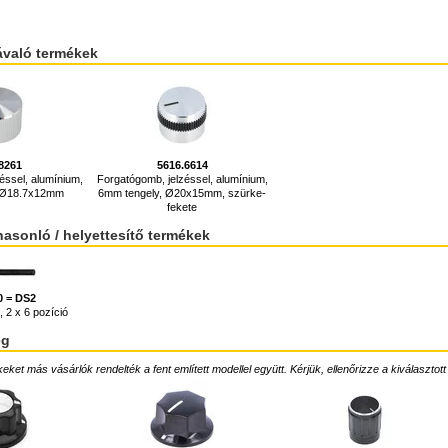
ávaló termékek
8261
5616.6614
éssel, alumínium,
Forgatógomb, jelzéssel, alumínium,
, Ø18.7x12mm
6mm tengely, Ø20x15mm, szürke-
fekete
hasonló / helyettesítő termékek
0 = DS2
 2 x 6 pozíció
ég
ket más vásárlók rendelték a fent említett modellel együtt. Kérjük, ellenőrizze a kiválasztott