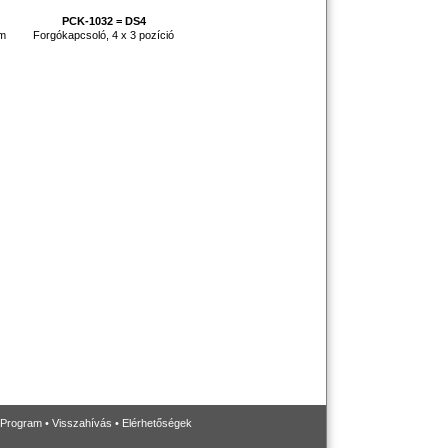
PCK-1032 = DS4
mm
Forgókapcsoló, 4 x 3 pozíció
 Program
•
Visszahívás
•
Elérhetőségek