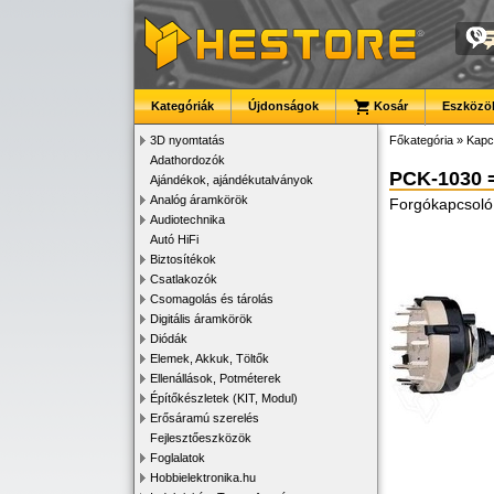
Kategóriák
Újdonságok
Kosár
Eszközök
3D nyomtatás
Főkategória
»
Kapc
Adathordozók
PCK-1030 
Ajándékok, ajándékutalványok
Analóg áramkörök
Forgókapcsoló,
Audiotechnika
Autó HiFi
Biztosítékok
Csatlakozók
Csomagolás és tárolás
Digitális áramkörök
Diódák
Elemek, Akkuk, Töltők
Ellenállások, Potméterek
Építőkészletek (KIT, Modul)
Erősáramú szerelés
Fejlesztőeszközök
Foglalatok
Hobbielektronika.hu