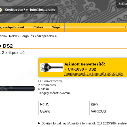
Belép
Kérdése van?
»
info@hestore.hu
T
, szolgáltatások
Cikkek
Súgó
solók, Relék
»
Forgó- és kódkapcsolók
»
= DS2
 2 x 6 pozíció
Ajánlott helyettesítő:
» CK-1030 = DS2
Forgókapcsoló, 2 x 6 pozíció (100.220.00)
PCB kivezetések
2 áramkörös
6 állású
Tengely méret: d=6mm
RoHS
igen
Gyártó
VARIOUS
Bővített forgalmazói/gyártói információk (EU 2023/988 rendele