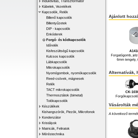
Induktivitás, Transzformátor
Kábelek, Vezetékek
Kapcsolók, Relék
Ajánlott hozz
Billenő kapcsolók
Billentyűzetek
DIP - kapcsolók
Enkóderek
Forgó- és kódkapcsolók
Időrelék
A141
Kisfeszültségű kapcsolók
Forgatógomb, jelz
Kulcsos kapcsolók
6mm tengely
Lábkapcsolók
Mikrokapcsolók
Alternatívák, 
Nyomógombok, nyomókapcsolók
Reed-csövek, mágnesek
Relék
TACT mikrokapcsolók
CK-103
Thermosztátok (bimetal)
Forgókapcsoló,
Tolókapcsolók
Vásárolták m
Készülékek
Kishangszórók, Piezók, Mikrofonok
A következő terméke
Kondenzátor
Kristályok
Matricák, Feliratok
Méréstechnika