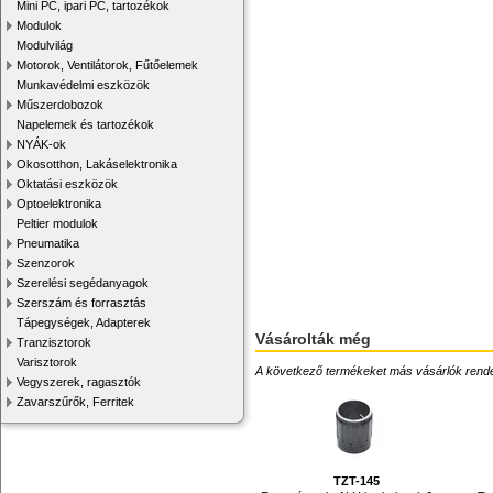
Mini PC, ipari PC, tartozékok
Modulok
Modulvilág
Motorok, Ventilátorok, Fűtőelemek
Munkavédelmi eszközök
Műszerdobozok
Napelemek és tartozékok
NYÁK-ok
Okosotthon, Lakáselektronika
Oktatási eszközök
Optoelektronika
Peltier modulok
Pneumatika
Szenzorok
Szerelési segédanyagok
Szerszám és forrasztás
Tápegységek, Adapterek
Vásárolták még
Tranzisztorok
Varisztorok
A következő termékeket más vásárlók rendelték
Vegyszerek, ragasztók
Zavarszűrők, Ferritek
TZT-145