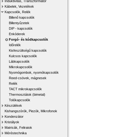
Induktivitás, Transzformátor
Kábelek, Vezetékek
Kapcsolók, Relék
Billenő kapcsolók
Billentyűzetek
DIP - kapcsolók
Enkóderek
Forgó- és kódkapcsolók
Időrelék
Kisfeszültségű kapcsolók
Kulcsos kapcsolók
Lábkapcsolók
Mikrokapcsolók
Nyomógombok, nyomókapcsolók
Reed-csövek, mágnesek
Relék
TACT mikrokapcsolók
Thermosztátok (bimetal)
Tolókapcsolók
Készülékek
Kishangszórók, Piezók, Mikrofonok
Kondenzátor
Kristályok
Matricák, Feliratok
Méréstechnika