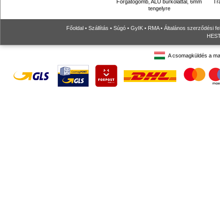
Forgatógomb, ALU burkolattal, 6mm
Tr
tengelyre
Főoldal
•
Szállítás
•
Súgó
•
GyIK
•
RMA
•
Általános szerződési fe
HESTO
A csomagküldés a ma