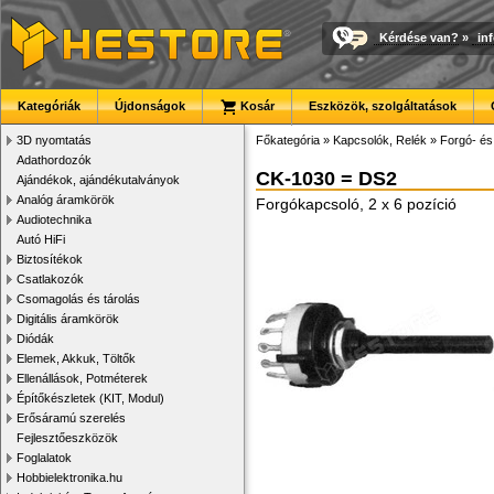
Kérdése van?
»
in
Kategóriák
Újdonságok
Kosár
Eszközök, szolgáltatások
3D nyomtatás
Főkategória
»
Kapcsolók, Relék
»
Forgó- és
Adathordozók
CK-1030 = DS2
Ajándékok, ajándékutalványok
Analóg áramkörök
Forgókapcsoló, 2 x 6 pozíció
Audiotechnika
Autó HiFi
Biztosítékok
Csatlakozók
Csomagolás és tárolás
Digitális áramkörök
Diódák
Elemek, Akkuk, Töltők
Ellenállások, Potméterek
Építőkészletek (KIT, Modul)
Erősáramú szerelés
Fejlesztőeszközök
Foglalatok
Hobbielektronika.hu