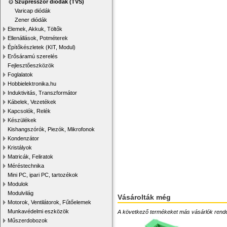
Szupresszor diódák (TVS)
Varicap diódák
Zener diódák
Elemek, Akkuk, Töltők
Ellenállások, Potméterek
Építőkészletek (KIT, Modul)
Erősáramú szerelés
Fejlesztőeszközök
Foglalatok
Hobbielektronika.hu
Induktivitás, Transzformátor
Kábelek, Vezetékek
Kapcsolók, Relék
Készülékek
Kishangszórók, Piezók, Mikrofonok
Kondenzátor
Kristályok
Matricák, Feliratok
Méréstechnika
Mini PC, ipari PC, tartozékok
Modulok
Modulvilág
Vásárolták még
Motorok, Ventilátorok, Fűtőelemek
Munkavédelmi eszközök
A következő termékeket más vásárlók rendelték
Műszerdobozok