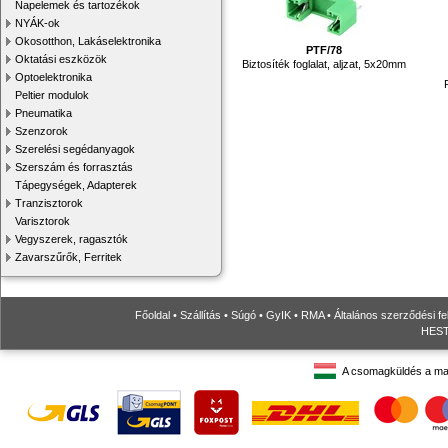
Napelemek és tartozékok
NYÁK-ok
Okosotthon, Lakáselektronika
PTF/78
Oktatási eszközök
Biztosíték foglalat, aljzat, 5x20mm
Optoelektronika
Peltier modulok
Pneumatika
Szenzorok
Szerelési segédanyagok
Szerszám és forrasztás
Tápegységek, Adapterek
Tranzisztorok
Varisztorok
Vegyszerek, ragasztók
Zavarszűrők, Ferritek
Főoldal
•
Szállítás
•
Súgó
•
GyIK
•
RMA
•
Általános szerződési fe
HESTO
A csomagküldés a ma