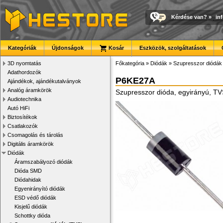
Kérdése van?
»
in
Kategóriák
Újdonságok
Kosár
Eszközök, szolgáltatások
3D nyomtatás
Főkategória
»
Diódák
»
Szupresszor diódák
Adathordozók
P6KE27A
Ajándékok, ajándékutalványok
Analóg áramkörök
Szupresszor dióda, egyirányú, T
Audiotechnika
Autó HiFi
Biztosítékok
Csatlakozók
Csomagolás és tárolás
Digitális áramkörök
Diódák
Áramszabályozó diódák
Dióda SMD
Diódahidak
Egyenirányító diódák
ESD védő diódák
Kisjelű diódák
Schottky dióda