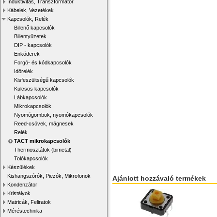
Induktivitás, Transzformátor
Kábelek, Vezetékek
Kapcsolók, Relék
Billenő kapcsolók
Billentyűzetek
DIP - kapcsolók
Enkóderek
Forgó- és kódkapcsolók
Időrelék
Kisfeszültségű kapcsolók
Kulcsos kapcsolók
Lábkapcsolók
Mikrokapcsolók
Nyomógombok, nyomókapcsolók
Reed-csövek, mágnesek
Relék
TACT mikrokapcsolók
Thermosztátok (bimetal)
Tolókapcsolók
Készülékek
Kishangszórók, Piezók, Mikrofonok
Ajánlott hozzávaló termékek
Kondenzátor
Kristályok
Matricák, Feliratok
Méréstechnika