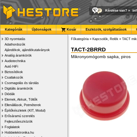
Kérdése van?
»
in
Kategóriák
Újdonságok
Kosár
Eszközök, szolgáltatások
3D nyomtatás
Főkategória
»
Kapcsolók, Relék
»
TACT mik
Adathordozók
TACT-2BRRD
Ajándékok, ajándékutalványok
Analóg áramkörök
Mikronyomógomb sapka, piros
Audiotechnika
Autó HiFi
Biztosítékok
Csatlakozók
Csomagolás és tárolás
Digitális áramkörök
Diódák
Elemek, Akkuk, Töltők
Ellenállások, Potméterek
Építőkészletek (KIT, Modul)
Erősáramú szerelés
Fejlesztőeszközök
Foglalatok
Hobbielektronika.hu