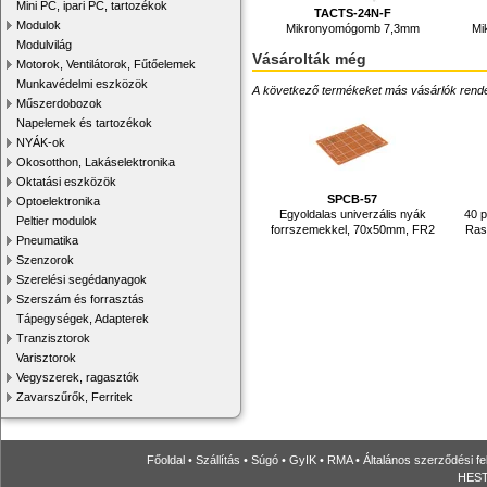
Mini PC, ipari PC, tartozékok
TACTS-24N-F
Modulok
Mikronyomógomb 7,3mm
Mi
Modulvilág
Vásárolták még
Motorok, Ventilátorok, Fűtőelemek
Munkavédelmi eszközök
A következő termékeket más vásárlók rendelték
Műszerdobozok
Napelemek és tartozékok
NYÁK-ok
Okosotthon, Lakáselektronika
Oktatási eszközök
SPCB-57
Optoelektronika
Egyoldalas univerzális nyák
40 p
Peltier modulok
forrszemekkel, 70x50mm, FR2
Ras
Pneumatika
Szenzorok
Szerelési segédanyagok
Szerszám és forrasztás
Tápegységek, Adapterek
Tranzisztorok
Varisztorok
Vegyszerek, ragasztók
Zavarszűrők, Ferritek
Főoldal
•
Szállítás
•
Súgó
•
GyIK
•
RMA
•
Általános szerződési fe
HESTO