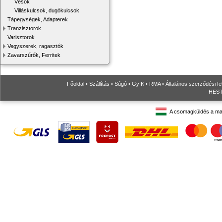
Vésők
Villáskulcsok, dugókulcsok
Tápegységek, Adapterek
Tranzisztorok
Varisztorok
Vegyszerek, ragasztók
Zavarszűrők, Ferritek
Főoldal
•
Szállítás
•
Súgó
•
GyIK
•
RMA
•
Általános szerződési fe
HESTO
A csomagküldés a ma