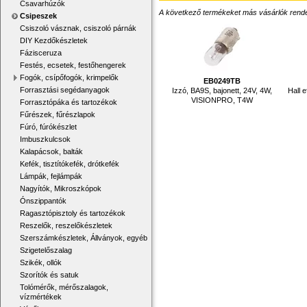
Csavarhúzók
A következő termékeket más vásárlók rendelték
Csipeszek
Csiszoló vásznak, csiszoló párnák
DIY Kezdőkészletek
Fázisceruza
Festés, ecsetek, festőhengerek
Fogók, csípőfogók, krimpelők
EB0249TB
Forrasztási segédanyagok
Izzó, BA9S, bajonett, 24V, 4W,
Hall 
VISIONPRO, T4W
Forrasztópáka és tartozékok
Fűrészek, fűrészlapok
Fúró, fúrókészlet
Imbuszkulcsok
Kalapácsok, balták
Kefék, tisztítókefék, drótkefék
Lámpák, fejlámpák
Nagyítók, Mikroszkópok
Ónszippantók
Ragasztópisztoly és tartozékok
Reszelők, reszelőkészletek
Szerszámkészletek, Állványok, egyéb
Szigetelőszalag
Szikék, ollók
Szorítók és satuk
Tolómérők, mérőszalagok,
vízmértékek