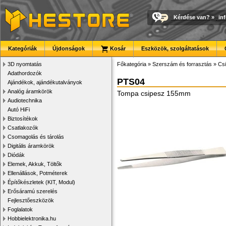
Kérdése van?
»
in
Kategóriák
Újdonságok
Kosár
Eszközök, szolgáltatások
3D nyomtatás
Főkategória
»
Szerszám és forrasztás
»
Cs
Adathordozók
PTS04
Ajándékok, ajándékutalványok
Analóg áramkörök
Tompa csipesz 155mm
Audiotechnika
Autó HiFi
Biztosítékok
Csatlakozók
Csomagolás és tárolás
Digitális áramkörök
Diódák
Elemek, Akkuk, Töltők
Ellenállások, Potméterek
Építőkészletek (KIT, Modul)
Erősáramú szerelés
Fejlesztőeszközök
Foglalatok
Hobbielektronika.hu