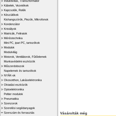
Induktivitás, Transzformátor
Kábelek, Vezetékek
Kapcsolók, Relék
Készülékek
Kishangszórók, Piezók, Mikrofonok
Kondenzátor
Kristályok
Matricák, Feliratok
Méréstechnika
Mini PC, ipari PC, tartozékok
Modulok
Modulvilág
Motorok, Ventilátorok, Fűtőelemek
Munkavédelmi eszközök
Műszerdobozok
Napelemek és tartozékok
NYÁK-ok
Okosotthon, Lakáselektronika
Oktatási eszközök
Optoelektronika
Peltier modulok
Pneumatika
Szenzorok
Szerelési segédanyagok
Szerszám és forrasztás
Vásárolták még