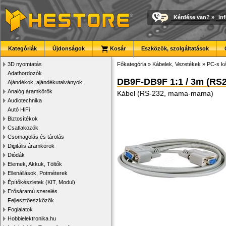
Kérdése van?
»
in
Kategóriák
Újdonságok
Kosár
Eszközök, szolgáltatások
3D nyomtatás
Főkategória
»
Kábelek, Vezetékek
»
PC-s ká
Adathordozók
DB9F-DB9F 1:1 / 3m (RS2
Ajándékok, ajándékutalványok
Analóg áramkörök
Kábel (RS-232, mama-mama)
Audiotechnika
Autó HiFi
Biztosítékok
Csatlakozók
Csomagolás és tárolás
Digitális áramkörök
Diódák
Elemek, Akkuk, Töltők
Ellenállások, Potméterek
Építőkészletek (KIT, Modul)
Erősáramú szerelés
Fejlesztőeszközök
Foglalatok
Hobbielektronika.hu