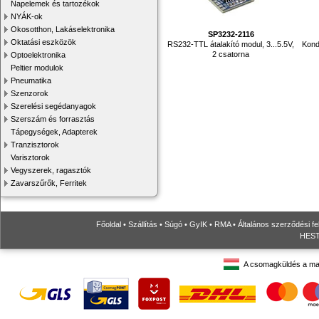
Napelemek és tartozékok
NYÁK-ok
Okosotthon, Lakáselektronika
SP3232-2116
Oktatási eszközök
RS232-TTL átalakító modul, 3...5.5V,
Kond
2 csatorna
Optoelektronika
Peltier modulok
Pneumatika
Szenzorok
Szerelési segédanyagok
Szerszám és forrasztás
Tápegységek, Adapterek
Tranzisztorok
Varisztorok
Vegyszerek, ragasztók
Zavarszűrők, Ferritek
Főoldal
•
Szállítás
•
Súgó
•
GyIK
•
RMA
•
Általános szerződési fe
HESTO
A csomagküldés a ma