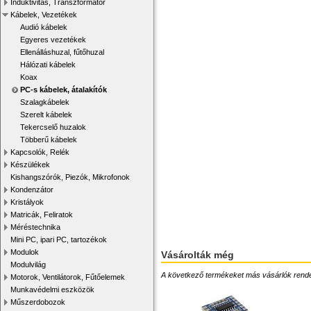
Induktivitás, Transzformátor
Kábelek, Vezetékek
Audió kábelek
Egyeres vezetékek
Ellenálláshuzal, fűtőhuzal
Hálózati kábelek
Koax
PC-s kábelek, átalakítók
Szalagkábelek
Szerelt kábelek
Tekercselő huzalok
Többerű kábelek
Kapcsolók, Relék
Készülékek
Kishangszórók, Piezók, Mikrofonok
Kondenzátor
Kristályok
Matricák, Feliratok
Méréstechnika
Mini PC, ipari PC, tartozékok
Modulok
Vásárolták még
Modulvilág
A következő termékeket más vásárlók rendelték
Motorok, Ventilátorok, Fűtőelemek
Munkavédelmi eszközök
Műszerdobozok