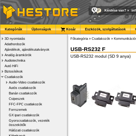
Kérdése van?
»
in
Kategóriák
Újdonságok
Kosár
Eszközök, szolgáltatások
3D nyomtatás
Főkategória
»
Csatlakozók
»
Kommunikációs
Adathordozók
USB-RS232 F
Ajándékok, ajándékutalványok
Analóg áramkörök
USB-RS232 modul (SD 9 anya)
Audiotechnika
Autó HiFi
Biztosítékok
Csatlakozók
Audio-Video csatlakozók
Autós csatlakozók
Banán csatlakozók
Csipeszek
FFC-FPC csatlakozók
Forrszemek
GX ipari csatlakozók
Gyorscsatlakozók, vezeték
összekötők
Hálózati csatlakozók
Kábelsaruk