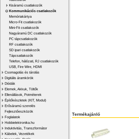
Kisáramú csatlakozók
Kommunikációs csatlakozók
Memóriakártya
Micro-Fit csatlakozók
Mini-Fit csatlakozók
Nagyáramú DC csatlakozók
PC tápcsatlakozók
RF csatlakozók
SD ipari csatlakozók
Tápcsatlakozók
Telefon, hálózati, RJ csatlakozók
USB, Fire Wire, HDMI
Csomagolás és tárolás
Digitális áramkörök
Diódák
Elemek, Akkuk, Töltők
Ellenállások, Potméterek
Építőkészletek (KIT, Modul)
Erősáramú szerelés
Fejlesztőeszközök
Termékajánló
Foglalatok
Hobbielektronika.hu
Induktivitás, Transzformátor
Kábelek, Vezetékek