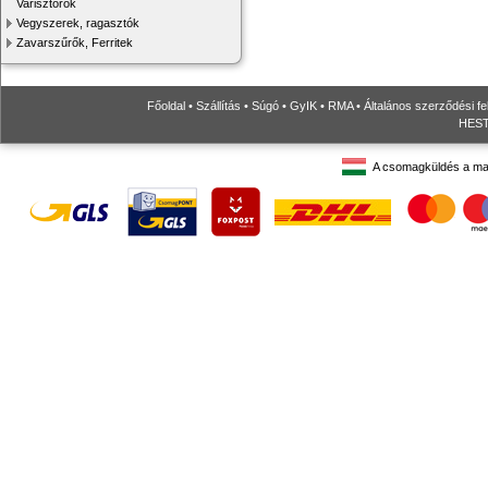
Varisztorok
Vegyszerek, ragasztók
Zavarszűrők, Ferritek
Főoldal
•
Szállítás
•
Súgó
•
GyIK
•
RMA
•
Általános szerződési fe
HESTO
A csomagküldés a ma