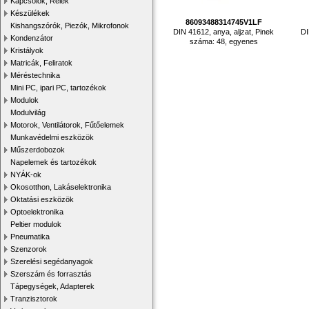
Kapcsolók, Relék
Készülékek
86093488314745V1LF
Kishangszórók, Piezók, Mikrofonok
DIN 41612, anya, aljzat, Pinek
DI
Kondenzátor
száma: 48, egyenes
Kristályok
Matricák, Feliratok
Méréstechnika
Mini PC, ipari PC, tartozékok
Modulok
Modulvilág
Motorok, Ventilátorok, Fűtőelemek
Munkavédelmi eszközök
Műszerdobozok
Napelemek és tartozékok
NYÁK-ok
Okosotthon, Lakáselektronika
Oktatási eszközök
Optoelektronika
Peltier modulok
Pneumatika
Szenzorok
Szerelési segédanyagok
Szerszám és forrasztás
Tápegységek, Adapterek
Tranzisztorok