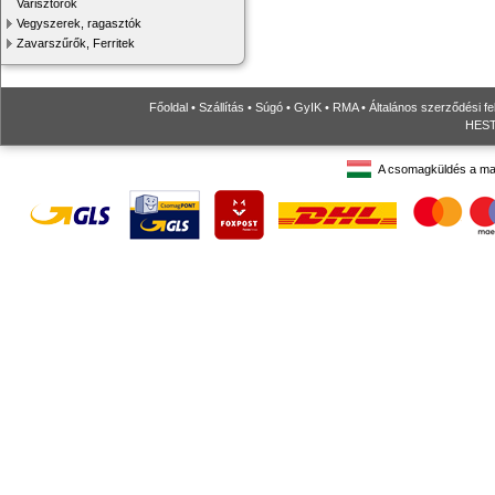
Varisztorok
Vegyszerek, ragasztók
Zavarszűrők, Ferritek
Főoldal
•
Szállítás
•
Súgó
•
GyIK
•
RMA
•
Általános szerződési fe
HESTO
A csomagküldés a ma