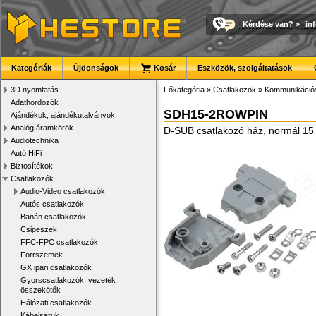
Kérdése van?
»
in
Kategóriák
Újdonságok
Kosár
Eszközök, szolgáltatások
3D nyomtatás
Főkategória
»
Csatlakozók
»
Kommunikációs
Adathordozók
SDH15-2ROWPIN
Ajándékok, ajándékutalványok
Analóg áramkörök
D-SUB csatlakozó ház, normál 15 
Audiotechnika
Autó HiFi
Biztosítékok
Csatlakozók
Audio-Video csatlakozók
Autós csatlakozók
Banán csatlakozók
Csipeszek
FFC-FPC csatlakozók
Forrszemek
GX ipari csatlakozók
Gyorscsatlakozók, vezeték
összekötők
Hálózati csatlakozók
Kábelsaruk