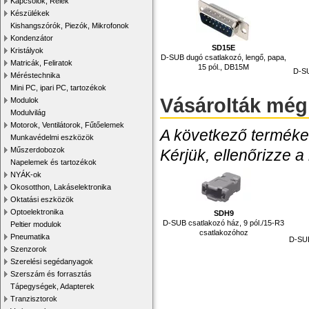
Kapcsolók, Relék
Készülékek
Kishangszórók, Piezók, Mikrofonok
Kondenzátor
SD15E
Kristályok
D-SUB dugó csatlakozó, lengő, papa,
Matricák, Feliratok
15 pól., DB15M
D-SU
Méréstechnika
Mini PC, ipari PC, tartozékok
Vásárolták még
Modulok
Modulvilág
Motorok, Ventilátorok, Fűtőelemek
A következő termékek
Munkavédelmi eszközök
Műszerdobozok
Kérjük, ellenőrizze a
Napelemek és tartozékok
NYÁK-ok
Okosotthon, Lakáselektronika
Oktatási eszközök
Optoelektronika
SDH9
D-SUB csatlakozó ház, 9 pól./15-R3
Peltier modulok
csatlakozóhoz
Pneumatika
D-SUB
Szenzorok
Szerelési segédanyagok
Szerszám és forrasztás
Tápegységek, Adapterek
Tranzisztorok