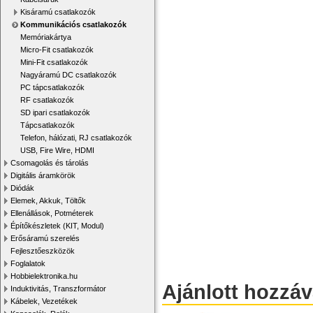
Kisáramú csatlakozók
Kommunikációs csatlakozók
Memóriakártya
Micro-Fit csatlakozók
Mini-Fit csatlakozók
Nagyáramú DC csatlakozók
PC tápcsatlakozók
RF csatlakozók
SD ipari csatlakozók
Tápcsatlakozók
Telefon, hálózati, RJ csatlakozók
USB, Fire Wire, HDMI
Csomagolás és tárolás
Digitális áramkörök
Diódák
Elemek, Akkuk, Töltők
Ellenállások, Potméterek
Építőkészletek (KIT, Modul)
Erősáramú szerelés
Fejlesztőeszközök
Foglalatok
Hobbielektronika.hu
Ajánlott hozzá
Induktivitás, Transzformátor
Kábelek, Vezetékek