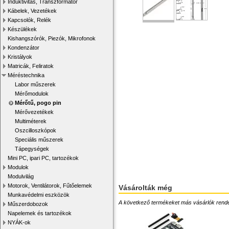
Induktivitás, Transzformátor
Kábelek, Vezetékek
Kapcsolók, Relék
Készülékek
Kishangszórók, Piezók, Mikrofonok
Kondenzátor
Kristályok
Matricák, Feliratok
Méréstechnika
Labor műszerek
Mérőmodulok
Mérőtű, pogo pin
Mérővezetékek
Multiméterek
Oszcilloszkópok
Speciális műszerek
Tápegységek
Mini PC, ipari PC, tartozékok
Modulok
Modulvilág
Motorok, Ventilátorok, Fűtőelemek
Vásárolták még
Munkavédelmi eszközök
A következő termékeket más vásárlók rendelték
Műszerdobozok
Napelemek és tartozékok
NYÁK-ok