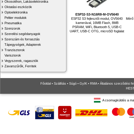
Okosotthon, Lakáselektronika
Oktatási eszközök
Optoelektronika
ESP32-S3-N16R8-M-OV5640
Peltier modulok
ESP32 S3 fejlesztői modul, OV5640
Mérő 
kamerával, 16MB Flash, 8MB
Pneumatika
PSRAM, WiFi, Bluetooth 5, USB-C
Szenzorok
UART, USB-C OTG, microSD foglalat
Szerelési segédanyagok
Szerszám és forrasztás
Tápegységek, Adapterek
Tranzisztorok
Varisztorok
Vegyszerek, ragasztók
Zavarszűrők, Ferritek
Főoldal
•
Szállítás
•
Súgó
•
GyIK
•
RMA
•
Általános szerződési fe
HESTO
A csomagküldés a ma