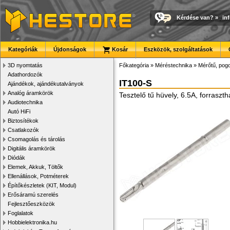
Kérdése van?
»
in
Kategóriák
Újdonságok
Kosár
Eszközök, szolgáltatások
3D nyomtatás
Főkategória
»
Méréstechnika
»
Mérőtű, pogo
Adathordozók
IT100-S
Ajándékok, ajándékutalványok
Analóg áramkörök
Tesztelő tű hüvely, 6.5A, forraszth
Audiotechnika
Autó HiFi
Biztosítékok
Csatlakozók
Csomagolás és tárolás
Digitális áramkörök
Diódák
Elemek, Akkuk, Töltők
Ellenállások, Potméterek
Építőkészletek (KIT, Modul)
Erősáramú szerelés
Fejlesztőeszközök
Foglalatok
Hobbielektronika.hu