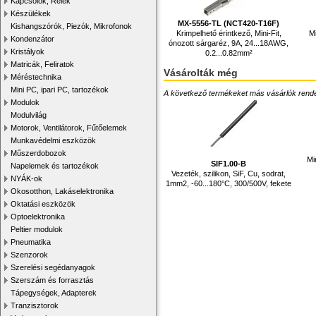
Kapcsolók, Relék
Készülékek
MX-5556-TL (NCT420-T16F)
Kishangszórók, Piezók, Mikrofonok
Krimpelhető érintkező, Mini-Fit,
Mi
Kondenzátor
ónozott sárgaréz, 9A, 24...18AWG,
Kristályok
0.2...0.82mm²
Matricák, Feliratok
Vásárolták még
Méréstechnika
Mini PC, ipari PC, tartozékok
A következő termékeket más vásárlók rendelték
Modulok
Modulvilág
Motorok, Ventilátorok, Fűtőelemek
Munkavédelmi eszközök
Műszerdobozok
Mi
SIF1.00-B
Napelemek és tartozékok
Vezeték, szilikon, SiF, Cu, sodrat,
NYÁK-ok
1mm2, -60...180°C, 300/500V, fekete
Okosotthon, Lakáselektronika
Oktatási eszközök
Optoelektronika
Peltier modulok
Pneumatika
Szenzorok
Szerelési segédanyagok
Szerszám és forrasztás
Tápegységek, Adapterek
Tranzisztorok