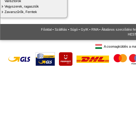
Varisztorok
Vegyszerek, ragasztók
Zavarszűrők, Ferritek
Főoldal
•
Szállítás
•
Súgó
•
GyIK
•
RMA
•
Általános szerződési fe
HESTO
A csomagküldés a ma