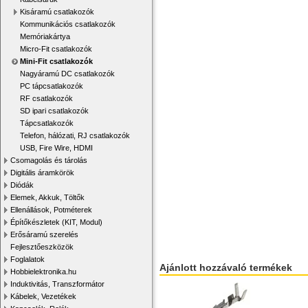
Kisáramú csatlakozók
Kommunikációs csatlakozók
Memóriakártya
Micro-Fit csatlakozók
Mini-Fit csatlakozók
Nagyáramú DC csatlakozók
PC tápcsatlakozók
RF csatlakozók
SD ipari csatlakozók
Tápcsatlakozók
Telefon, hálózati, RJ csatlakozók
USB, Fire Wire, HDMI
Csomagolás és tárolás
Digitális áramkörök
Diódák
Elemek, Akkuk, Töltők
Ellenállások, Potméterek
Építőkészletek (KIT, Modul)
Erősáramú szerelés
Fejlesztőeszközök
Foglalatok
Ajánlott hozzávaló termékek
Hobbielektronika.hu
Induktivitás, Transzformátor
Kábelek, Vezetékek