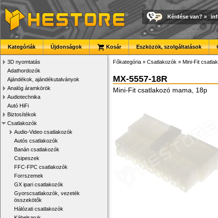
Kérdése van?
»
in
Kategóriák
Újdonságok
Kosár
Eszközök, szolgáltatások
3D nyomtatás
Főkategória
»
Csatlakozók
»
Mini-Fit csatla
Adathordozók
MX-5557-18R
Ajándékok, ajándékutalványok
Analóg áramkörök
Mini-Fit csatlakozó mama, 18p
Audiotechnika
Autó HiFi
Biztosítékok
Csatlakozók
Audio-Video csatlakozók
Autós csatlakozók
Banán csatlakozók
Csipeszek
FFC-FPC csatlakozók
Forrszemek
GX ipari csatlakozók
Gyorscsatlakozók, vezeték
összekötők
Hálózati csatlakozók
Kábelsaruk