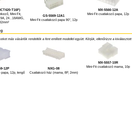
NCT420-T16F)
MX-5566-12A
tkező, Mini-Fit,
Mini-Fit csatlakozó papa, 12p
GS-5569-12A1
 9A, 24...18AWG,
Mini-Fit csatlakozó papa 90°, 12p
.82mm²
ég
ket más vásárlók rendelték a fent említett modellel együtt. Kérjük, ellenőrizze a kiválasztott
MX-5557-10R
Mini-Fit csatlakozó mama, 10p
59-12P
NXG-08
ó papa, 12p, lengő
Csatlakozó ház (mama, 8P, 2mm)