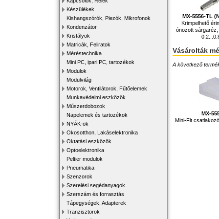
Kapcsolók, Relék
Készülékek
MX-5556-TL (
Kishangszórók, Piezók, Mikrofonok
Krimpelhető érin
Kondenzátor
ónozott sárgaréz,
Kristályok
0.2...0
Matricák, Feliratok
Vásárolták m
Méréstechnika
Mini PC, ipari PC, tartozékok
A következő terméke
Modulok
Modulvilág
Motorok, Ventilátorok, Fűtőelemek
Munkavédelmi eszközök
Műszerdobozok
MX-55
Napelemek és tartozékok
Mini-Fit csatlakoz
NYÁK-ok
Okosotthon, Lakáselektronika
Oktatási eszközök
Optoelektronika
Peltier modulok
Pneumatika
Szenzorok
Szerelési segédanyagok
Szerszám és forrasztás
Tápegységek, Adapterek
Tranzisztorok