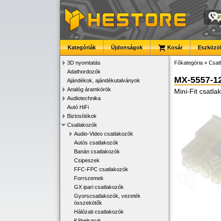
Kategóriák
Újdonságok
Kosár
Eszközök
3D nyomtatás
Főkategória
»
Csat
Adathordozók
MX-5557-1
Ajándékok, ajándékutalványok
Analóg áramkörök
Mini-Fit csatl
Audiotechnika
Autó HiFi
Biztosítékok
Csatlakozók
Audio-Video csatlakozók
Autós csatlakozók
Banán csatlakozók
Csipeszek
FFC-FPC csatlakozók
Forrszemek
GX ipari csatlakozók
Gyorscsatlakozók, vezeték
összekötők
Hálózati csatlakozók
Kábelsaruk