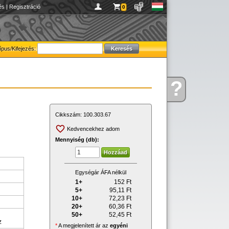
és
|
Regisztráció
0
ípus/Kifejezés:
?
Kérdése
van
Cikkszám:
100.303.67
Kedvencekhez adom
Mennyiség (db):
Egységár ÁFA nélkül
1+
152
Ft
5+
95,11
Ft
10+
72,23
Ft
20+
60,36
Ft
50+
52,45
Ft
z
*
A megjelenített ár az
egyéni