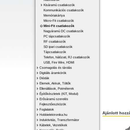
Kisáramú csatlakozók
Kommunikációs csatlakozók
Memóriakártya
Micro-Fit csatlakozók
Mini-Fit csatlakozók
Nagyáramú DC csatlakozók
PC tápcsatlakozók
RF csatlakozók
SD ipari csatlakozók
Tápcsatlakozók
Telefon, hálózati, RJ csatlakozók
USB, Fire Wire, HDMI
Csomagolás és tárolás
Digitális áramkörök
Diódák
Elemek, Akkuk, Töltők
Ellenállások, Potméterek
Építőkészletek (KIT, Modul)
Erősáramú szerelés
Fejlesztőeszközök
Foglalatok
Ajánlott hozz
Hobbielektronika.hu
Induktivitás, Transzformátor
Kábelek, Vezetékek