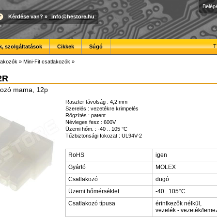
Belép
Kérdése van?
»
info@hestore.hu
T
, szolgáltatások
Cikkek
Súgó
lakozók
»
Mini-Fit csatlakozók
»
2R
akozó mama, 12p
Raszter távolság : 4,2 mm
Szerelés : vezetékre krimpelés
Rögzítés : patent
Névleges fesz : 600V
Üzemi hőm. : -40 .. 105 °C
Tűzbiztonsági fokozat : UL94V-2
RoHS
igen
Gyártó
MOLEX
Csatlakozó
dugó
Üzemi hőmérséklet
-40...105°C
Csatlakozó típusa
érintkezők nélkül,
vezeték - vezeték/leme