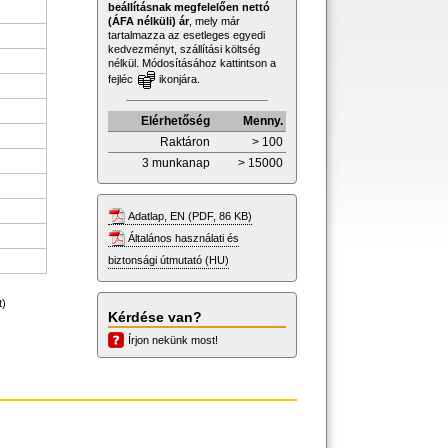
beállításnak megfelelően nettó
(ÁFA nélküli) ár
, mely már
tartalmazza az esetleges egyedi
kedvezményt, szállítási költség
nélkül. Módosításához kattintson a
fejléc
ikonjára.
Elérhetőség
Menny.
Raktáron
> 100
3 munkanap
> 15000
Adatlap, EN (PDF, 86 KB)
Általános használati és
biztonsági útmutató (HU)
t)
Kérdése van?
Írjon nekünk most!