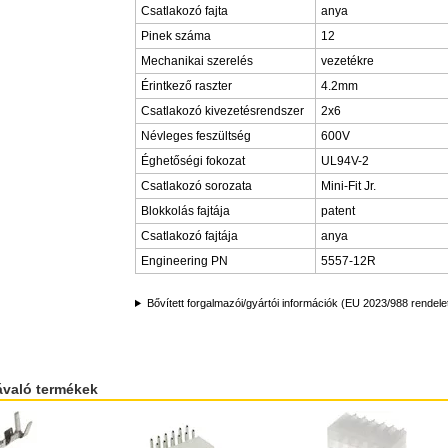
Csatlakozó fajta
anya
Pinek száma
12
Mechanikai szerelés
vezetékre
Érintkező raszter
4.2mm
Csatlakozó kivezetésrendszer
2x6
Névleges feszültség
600V
Éghetőségi fokozat
UL94V-2
Csatlakozó sorozata
Mini-Fit Jr.
Blokkolás fajtája
patent
Csatlakozó fajtája
anya
Engineering PN
5557-12R
Bővített forgalmazói/gyártói információk (EU 2023/988 rendele
ávaló termékek