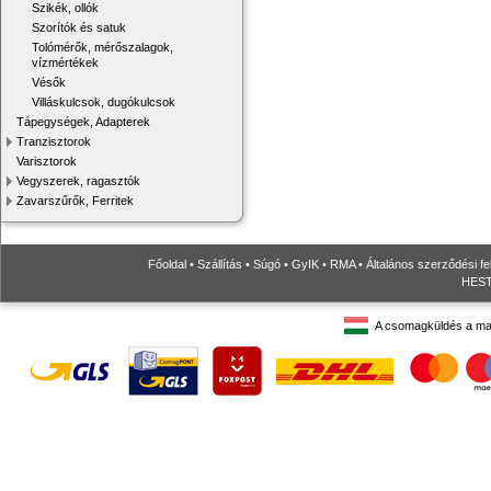
Szikék, ollók
Szorítók és satuk
Tolómérők, mérőszalagok,
vízmértékek
Vésők
Villáskulcsok, dugókulcsok
Tápegységek, Adapterek
Tranzisztorok
Varisztorok
Vegyszerek, ragasztók
Zavarszűrők, Ferritek
Főoldal
•
Szállítás
•
Súgó
•
GyIK
•
RMA
•
Általános szerződési fe
HESTO
A csomagküldés a ma