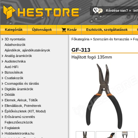
Kérdése van?
»
in
Kategóriák
Újdonságok
Kosár
Eszközök, szolgáltatások
3D nyomtatás
Főkategória
»
Szerszám és forrasztás
»
Fog
Adathordozók
GF-313
Ajándékok, ajándékutalványok
Analóg áramkörök
Hajlított fogó 135mm
Audiotechnika
Autó HiFi
Biztosítékok
Csatlakozók
Csomagolás és tárolás
Digitális áramkörök
Diódák
Elemek, Akkuk, Töltők
Ellenállások, Potméterek
Építőkészletek (KIT, Modul)
Erősáramú szerelés
Fejlesztőeszközök
Foglalatok
Hobbielektronika.hu