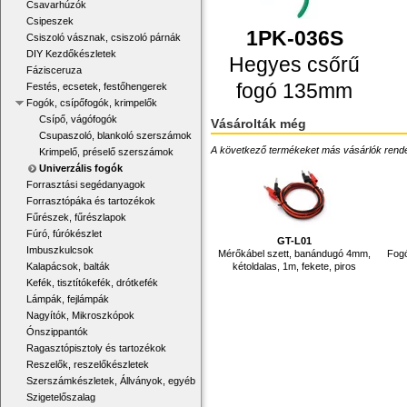
Csavarhúzók
Csipeszek
1PK-036S
Csiszoló vásznak, csiszoló párnák
DIY Kezdőkészletek
Hegyes csőrű
Fázisceruza
fogó 135mm
Festés, ecsetek, festőhengerek
Fogók, csípőfogók, krimpelők
Csípő, vágófogók
Vásárolták még
Csupaszoló, blankoló szerszámok
A következő termékeket más vásárlók rendelték
Krimpelő, préselő szerszámok
Univerzális fogók
Forrasztási segédanyagok
Forrasztópáka és tartozékok
Fűrészek, fűrészlapok
Fúró, fúrókészlet
GT-L01
Imbuszkulcsok
Mérőkábel szett, banándugó 4mm,
Fogó
kétoldalas, 1m, fekete, piros
Kalapácsok, balták
Kefék, tisztítókefék, drótkefék
Lámpák, fejlámpák
Nagyítók, Mikroszkópok
Ónszippantók
Ragasztópisztoly és tartozékok
Reszelők, reszelőkészletek
Szerszámkészletek, Állványok, egyéb
Szigetelőszalag