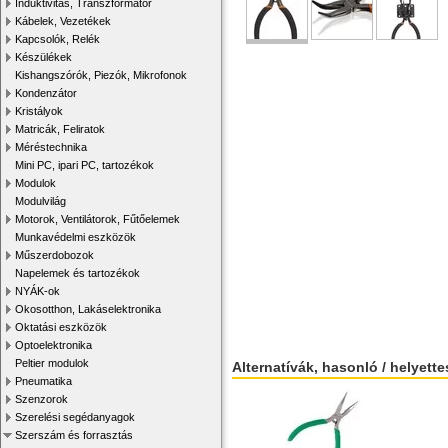
Induktivitás, Transzformátor
Kábelek, Vezetékek
Kapcsolók, Relék
Készülékek
Kishangszórók, Piezók, Mikrofonok
Kondenzátor
Kristályok
Matricák, Feliratok
Méréstechnika
Mini PC, ipari PC, tartozékok
Modulok
Modulvilág
Motorok, Ventilátorok, Fűtőelemek
Munkavédelmi eszközök
Műszerdobozok
Napelemek és tartozékok
NYÁK-ok
Okosotthon, Lakáselektronika
Oktatási eszközök
Optoelektronika
Peltier modulok
Alternatívák, hasonló / helyett
Pneumatika
Szenzorok
Szerelési segédanyagok
Szerszám és forrasztás