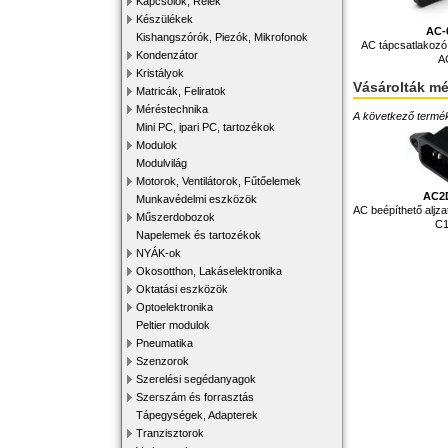
Kapcsolók, Relék
Készülékek
AC-
Kishangszórók, Piezók, Mikrofonok
AC tápcsatlakozó 
Kondenzátor
A
Kristályok
Vásárolták m
Matricák, Feliratok
Méréstechnika
A következő terméke
Mini PC, ipari PC, tartozékok
Modulok
Modulvilág
Motorok, Ventilátorok, Fűtőelemek
AC2
Munkavédelmi eszközök
AC beépíthető aljza
Műszerdobozok
C
Napelemek és tartozékok
NYÁK-ok
Okosotthon, Lakáselektronika
Oktatási eszközök
Optoelektronika
Peltier modulok
Pneumatika
Szenzorok
Szerelési segédanyagok
Szerszám és forrasztás
Tápegységek, Adapterek
Tranzisztorok