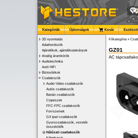
Kategóriák
Újdonságok
Kosár
Eszközök
3D nyomtatás
Főkategória
»
Csat
Adathordozók
GZ01
Ajándékok, ajándékutalványok
Analóg áramkörök
AC tápcsatlako
Audiotechnika
Autó HiFi
Biztosítékok
Csatlakozók
Audio-Video csatlakozók
Autós csatlakozók
Banán csatlakozók
Csipeszek
FFC-FPC csatlakozók
Forrszemek
GX ipari csatlakozók
Gyorscsatlakozók, vezeték
összekötők
Hálózati csatlakozók
Kábelsaruk