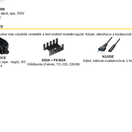
006
aljzat, apa, 250V
C
ég
ket más vásárlók rendelték a fent említett modellel együtt. Kérjük, ellenőrizze a kiválasztott
N1/VDE
DCE
D02A = FK302A
Kábel, hálózati csatlakozóval, 1.5
t (apa - dugó), IEC
Hűtőborda (Fekete, TO-220, 22K/W)
14