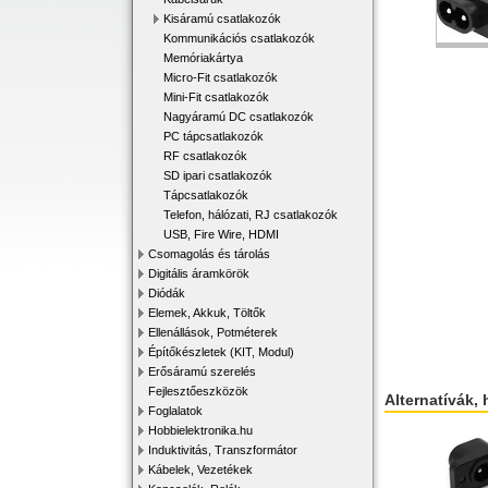
Kisáramú csatlakozók
Kommunikációs csatlakozók
Memóriakártya
Micro-Fit csatlakozók
Mini-Fit csatlakozók
Nagyáramú DC csatlakozók
PC tápcsatlakozók
RF csatlakozók
SD ipari csatlakozók
Tápcsatlakozók
Telefon, hálózati, RJ csatlakozók
USB, Fire Wire, HDMI
Csomagolás és tárolás
Digitális áramkörök
Diódák
Elemek, Akkuk, Töltők
Ellenállások, Potméterek
Építőkészletek (KIT, Modul)
Erősáramú szerelés
Fejlesztőeszközök
Alternatívák, 
Foglalatok
Hobbielektronika.hu
Induktivitás, Transzformátor
Kábelek, Vezetékek