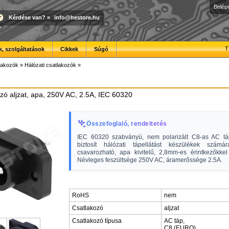
Belép
Kérdése van?
»
info@hestore.hu
T
, szolgáltatások
Cikkek
Súgó
lakozók
»
Hálózati csatlakozók
»
zó aljzat, apa, 250V AC, 2.5A, IEC 60320
Összefoglaló, rendeltetés
IEC 60320 szabványú, nem polarizált C8-as AC tá
biztosít hálózati tápellátást készülékek számá
csavarozható, apa kivitelű, 2,8mm-es érintkezőkkel 
Névleges feszültsége 250V AC, áramerőssége 2.5A.
RoHS
nem
Csatlakozó
aljzat
Csatlakozó típusa
AC táp,
C8 (EURO),