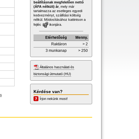
beállításnak megfelelően nettó
(ÁFA nélküli) ár
, mely már
tartalmazza az esetleges egyedi
kedvezményt, szállítási költség
nélkül. Módosításához kattintson a
fejléc
ikonjára.
Elérhetőség
Menny.
Raktáron
> 2
3 munkanap
> 250
Általános használati és
biztonsági útmutató (HU)
Kérdése van?
t)
Írjon nekünk most!