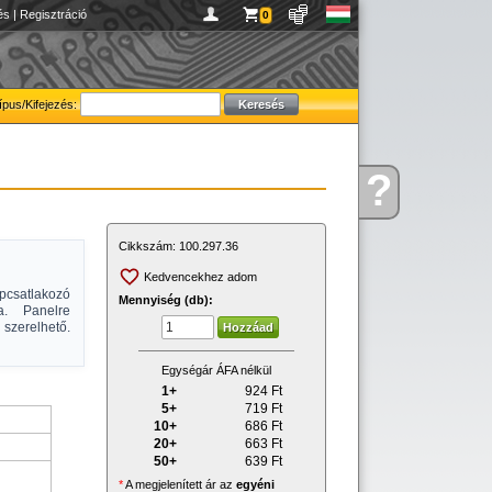
és
|
Regisztráció
0
ípus/Kifejezés:
?
Kérdése
van
Cikkszám:
100.297.36
Kedvencekhez adom
pcsatlakozó
Mennyiség (db):
ra. Panelre
szerelhető.
Egységár ÁFA nélkül
1+
924
Ft
5+
719
Ft
10+
686
Ft
20+
663
Ft
50+
639
Ft
*
A megjelenített ár az
egyéni