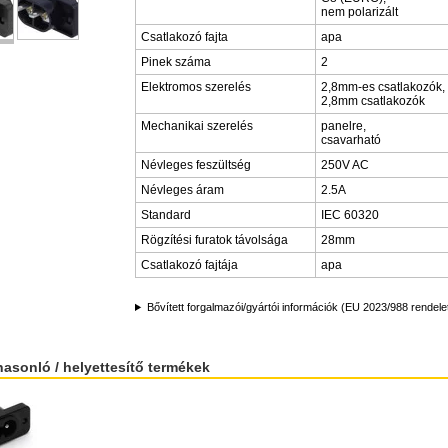
nem polarizált
Csatlakozó fajta
apa
Pinek száma
2
Elektromos szerelés
2,8mm-es csatlakozók,
2,8mm csatlakozók
Mechanikai szerelés
panelre,
csavarható
Névleges feszültség
250V AC
Névleges áram
2.5A
Standard
IEC 60320
Rögzítési furatok távolsága
28mm
Csatlakozó fajtája
apa
Bővített forgalmazói/gyártói információk (EU 2023/988 rendele
hasonló / helyettesítő termékek