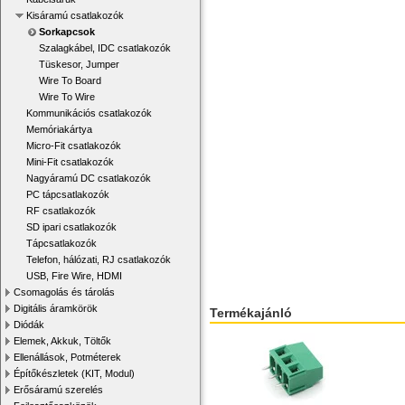
Kisáramú csatlakozók
Sorkapcsok
Szalagkábel, IDC csatlakozók
Tüskesor, Jumper
Wire To Board
Wire To Wire
Kommunikációs csatlakozók
Memóriakártya
Micro-Fit csatlakozók
Mini-Fit csatlakozók
Nagyáramú DC csatlakozók
PC tápcsatlakozók
RF csatlakozók
SD ipari csatlakozók
Tápcsatlakozók
Telefon, hálózati, RJ csatlakozók
USB, Fire Wire, HDMI
Csomagolás és tárolás
Digitális áramkörök
Termékajánló
Diódák
Elemek, Akkuk, Töltők
Ellenállások, Potméterek
Építőkészletek (KIT, Modul)
Erősáramú szerelés