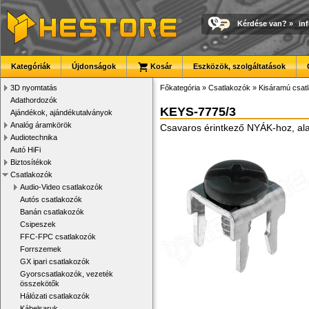
Kérdése van?
»
in
Kategóriák
Újdonságok
Kosár
Eszközök, szolgáltatások
3D nyomtatás
Főkategória
»
Csatlakozók
»
Kisáramú csat
Adathordozók
KEYS-7775/3
Ajándékok, ajándékutalványok
Analóg áramkörök
Csavaros érintkező NYÁK-hoz, ala
Audiotechnika
Autó HiFi
Biztosítékok
Csatlakozók
Audio-Video csatlakozók
Autós csatlakozók
Banán csatlakozók
Csipeszek
FFC-FPC csatlakozók
Forrszemek
GX ipari csatlakozók
Gyorscsatlakozók, vezeték
összekötők
Hálózati csatlakozók
Kábelsaruk