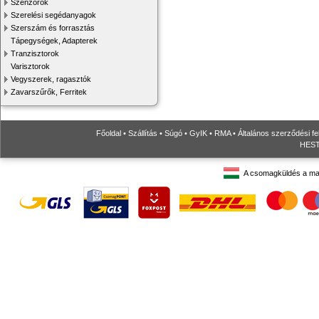
Szenzorok
Szerelési segédanyagok
Szerszám és forrasztás
Tápegységek, Adapterek
Tranzisztorok
Varisztorok
Vegyszerek, ragasztók
Zavarszűrők, Ferritek
Főoldal
•
Szállítás
•
Súgó
•
GyIK
•
RMA
•
Általános szerződési fe
HESTO
A csomagküldés a ma