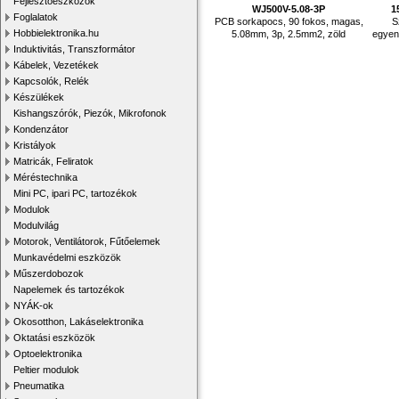
Fejlesztőeszközök
WJ500V-5.08-3P
1
Foglalatok
PCB sorkapocs, 90 fokos, magas,
S
Hobbielektronika.hu
5.08mm, 3p, 2.5mm2, zöld
egyen
Induktivitás, Transzformátor
Kábelek, Vezetékek
Kapcsolók, Relék
Készülékek
Kishangszórók, Piezók, Mikrofonok
Kondenzátor
Kristályok
Matricák, Feliratok
Méréstechnika
Mini PC, ipari PC, tartozékok
Modulok
Modulvilág
Motorok, Ventilátorok, Fűtőelemek
Munkavédelmi eszközök
Műszerdobozok
Napelemek és tartozékok
NYÁK-ok
Okosotthon, Lakáselektronika
Oktatási eszközök
Optoelektronika
Peltier modulok
Pneumatika