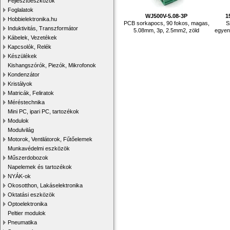
Fejlesztőeszközök
Foglalatok
WJ500V-5.08-3P
1
Hobbielektronika.hu
PCB sorkapocs, 90 fokos, magas,
S
Induktivitás, Transzformátor
5.08mm, 3p, 2.5mm2, zöld
egyen
Kábelek, Vezetékek
Kapcsolók, Relék
Készülékek
Kishangszórók, Piezók, Mikrofonok
Kondenzátor
Kristályok
Matricák, Feliratok
Méréstechnika
Mini PC, ipari PC, tartozékok
Modulok
Modulvilág
Motorok, Ventilátorok, Fűtőelemek
Munkavédelmi eszközök
Műszerdobozok
Napelemek és tartozékok
NYÁK-ok
Okosotthon, Lakáselektronika
Oktatási eszközök
Optoelektronika
Peltier modulok
Pneumatika