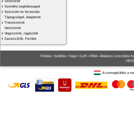
Szenzorok
Szerelési segédanyagok
Szerszám és forrasztás
Tápegységek, Adapterek
Tranzisztorok
Varisztorok
Vegyszerek, ragasztók
Zavarszűrők, Ferritek
Főoldal
•
Szállítás
•
Súgó
•
GyIK
•
RMA
•
Általános szerződési fe
HESTO
A csomagküldés a ma