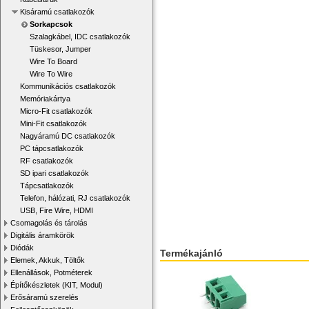
Kisáramú csatlakozók
Sorkapcsok
Szalagkábel, IDC csatlakozók
Tüskesor, Jumper
Wire To Board
Wire To Wire
Kommunikációs csatlakozók
Memóriakártya
Micro-Fit csatlakozók
Mini-Fit csatlakozók
Nagyáramú DC csatlakozók
PC tápcsatlakozók
RF csatlakozók
SD ipari csatlakozók
Tápcsatlakozók
Telefon, hálózati, RJ csatlakozók
USB, Fire Wire, HDMI
Csomagolás és tárolás
Digitális áramkörök
Diódák
Termékajánló
Elemek, Akkuk, Töltők
Ellenállások, Potméterek
Építőkészletek (KIT, Modul)
Erősáramú szerelés