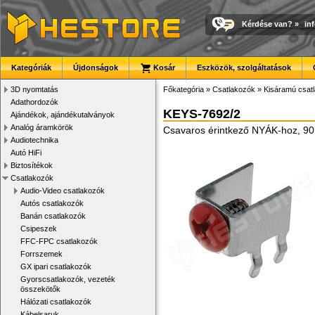
Kérdése van?
»
in
Kategóriák
Újdonságok
Kosár
Eszközök, szolgáltatások
3D nyomtatás
Főkategória
»
Csatlakozók
»
Kisáramú csat
Adathordozók
KEYS-7692/2
Ajándékok, ajándékutalványok
Analóg áramkörök
Csavaros érintkező NYÁK-hoz, 90°
Audiotechnika
Autó HiFi
Biztosítékok
Csatlakozók
Audio-Video csatlakozók
Autós csatlakozók
Banán csatlakozók
Csipeszek
FFC-FPC csatlakozók
Forrszemek
GX ipari csatlakozók
Gyorscsatlakozók, vezeték
összekötők
Hálózati csatlakozók
Kábelsaruk