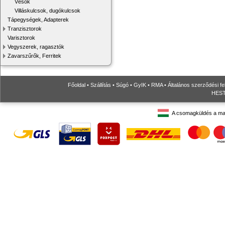
Vésők
Villáskulcsok, dugókulcsok
Tápegységek, Adapterek
Tranzisztorok
Varisztorok
Vegyszerek, ragasztók
Zavarszűrők, Ferritek
Főoldal
•
Szállítás
•
Súgó
•
GyIK
•
RMA
•
Általános szerződési fe
HESTO
A csomagküldés a ma