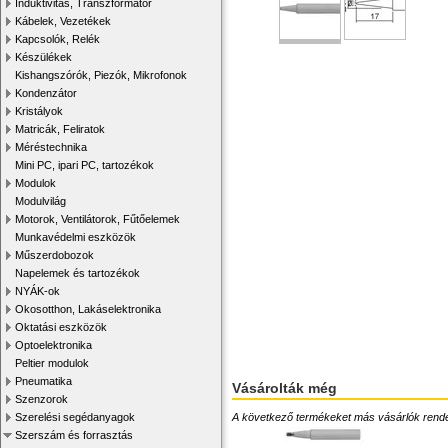
Induktivitás, Transzformátor
Kábelek, Vezetékek
Kapcsolók, Relék
Készülékek
Kishangszórók, Piezók, Mikrofonok
Kondenzátor
Kristályok
Matricák, Feliratok
Méréstechnika
Mini PC, ipari PC, tartozékok
Modulok
Modulvilág
Motorok, Ventilátorok, Fűtőelemek
Munkavédelmi eszközök
Műszerdobozok
Napelemek és tartozékok
NYÁK-ok
Okosotthon, Lakáselektronika
Oktatási eszközök
Optoelektronika
Peltier modulok
Pneumatika
Vásárolták még
Szenzorok
A következő termékeket más vásárlók rendelték
Szerelési segédanyagok
Szerszám és forrasztás