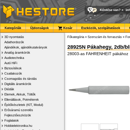
Kérdése van?
»
in
Kategóriák
Újdonságok
Kosár
Eszközök, szolgáltatások
3D nyomtatás
Főkategória
»
Szerszám és forrasztás
»
For
Adathordozók
28925N Pákahegy, 2db/bli
Ajándékok, ajándékutalványok
Analóg áramkörök
28003-as FAHRENHEIT pákához
Audiotechnika
Autó HiFi
Biztosítékok
Csatlakozók
Csomagolás és tárolás
Digitális áramkörök
Diódák
Elemek, Akkuk, Töltők
Ellenállások, Potméterek
Építőkészletek (KIT, Modul)
Erősáramú szerelés
Fejlesztőeszközök
Foglalatok
Hobbielektronika.hu