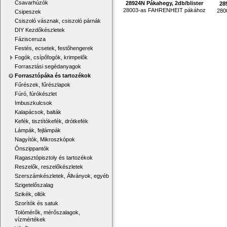
Csavarhúzók
28924N Pákahegy, 2db/blister
28
28003-as FAHRENHEIT pákához
280
Csipeszek
Csiszoló vásznak, csiszoló párnák
DIY Kezdőkészletek
Fázisceruza
Festés, ecsetek, festőhengerek
Fogók, csípőfogók, krimpelők
Forrasztási segédanyagok
Forrasztópáka és tartozékok
Fűrészek, fűrészlapok
Fúró, fúrókészlet
Imbuszkulcsok
Kalapácsok, balták
Kefék, tisztítókefék, drótkefék
Lámpák, fejlámpák
Nagyítók, Mikroszkópok
Ónszippantók
Ragasztópisztoly és tartozékok
Reszelők, reszelőkészletek
Szerszámkészletek, Állványok, egyéb
Szigetelőszalag
Szikék, ollók
Szorítók és satuk
Tolómérők, mérőszalagok,
vízmértékek