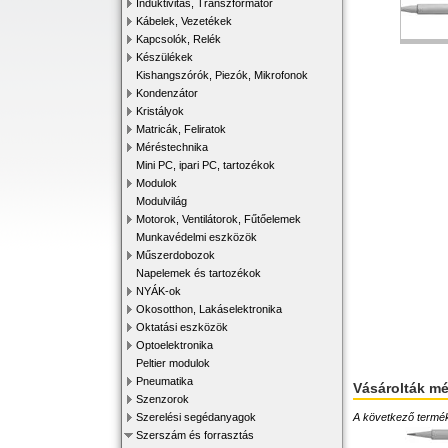
Induktivitás, Transzformátor
Kábelek, Vezetékek
Kapcsolók, Relék
Készülékek
Kishangszórók, Piezók, Mikrofonok
Kondenzátor
Kristályok
Matricák, Feliratok
Méréstechnika
Mini PC, ipari PC, tartozékok
Modulok
Modulvilág
Motorok, Ventilátorok, Fűtőelemek
Munkavédelmi eszközök
Műszerdobozok
Napelemek és tartozékok
NYÁK-ok
Okosotthon, Lakáselektronika
Oktatási eszközök
Optoelektronika
Peltier modulok
Pneumatika
Vásárolták m
Szenzorok
A következő terméke
Szerelési segédanyagok
Szerszám és forrasztás