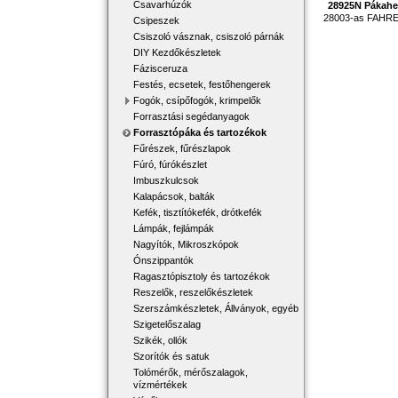
Csavarhúzók
28925N Pákaheg
28003-as FAHR
Csipeszek
Csiszoló vásznak, csiszoló párnák
DIY Kezdőkészletek
Fázisceruza
Festés, ecsetek, festőhengerek
Fogók, csípőfogók, krimpelők
Forrasztási segédanyagok
Forrasztópáka és tartozékok
Fűrészek, fűrészlapok
Fúró, fúrókészlet
Imbuszkulcsok
Kalapácsok, balták
Kefék, tisztítókefék, drótkefék
Lámpák, fejlámpák
Nagyítók, Mikroszkópok
Ónszippantók
Ragasztópisztoly és tartozékok
Reszelők, reszelőkészletek
Szerszámkészletek, Állványok, egyéb
Szigetelőszalag
Szikék, ollók
Szorítók és satuk
Tolómérők, mérőszalagok,
vízmértékek