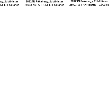
28923N Pákahegy, 2db/blister
y, 2db/blister
28924N Pákahegy, 2db/blister
28003-as FAHRENHEIT pákáho
ENHEIT pákához
28003-as FAHRENHEIT pákához