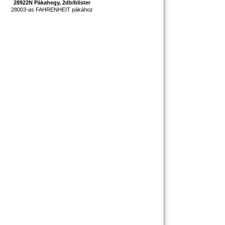
28922N Pákahegy, 2db/blister
z
28003-as FAHRENHEIT pákához