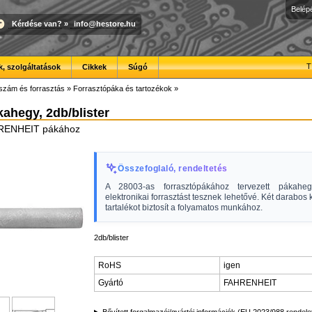
Belép
Kérdése van?
»
info@hestore.hu
T
, szolgáltatások
Cikkek
Súgó
szám és forrasztás
»
Forrasztópáka és tartozékok
»
ahegy, 2db/blister
RENHEIT pákához
Összefoglaló, rendeltetés
A 28003-as forrasztópákához tervezett pákaheg
elektronikai forrasztást tesznek lehetővé. Két darabos 
tartalékot biztosít a folyamatos munkához.
2db/blister
RoHS
igen
Gyártó
FAHRENHEIT