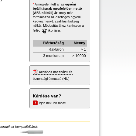
t)
*
A megjelenített ár az
egyéni
beállításnak megfelelően nettó
(ÁFA nélküli) ár
, mely már
tartalmazza az esetleges egyedi
kedvezményt, szállítási költség
nélkül. Módosításához kattintson a
fejléc
ikonjára.
Elérhetőség
Menny.
Raktáron
> 1
3 munkanap
> 10000
Általános használati és
biztonsági útmutató (HU)
Kérdése van?
Írjon nekünk most!
 termékek kompatibilitását.