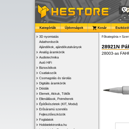
Kategóriák
Újdonságok
Kosár
Eszközök
3D nyomtatás
Főkategória
»
Szer
Adathordozók
28921N Pák
Ajándékok, ajándékutalványok
Analóg áramkörök
28003-as FAH
Audiotechnika
Autó HiFi
Biztosítékok
Csatlakozók
Csomagolás és tárolás
Digitális áramkörök
Diódák
Elemek, Akkuk, Töltők
Ellenállások, Potméterek
Építőkészletek (KIT, Modul)
Erősáramú szerelés
Fejlesztőeszközök
Foglalatok
Hobbielektronika.hu