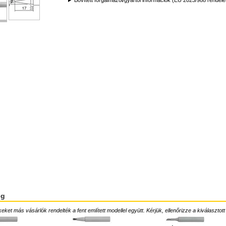
Bővített forgalmazói/gyártói információk (EU 2023/988 rendele
ég
ket más vásárlók rendelték a fent említett modellel együtt. Kérjük, ellenőrizze a kiválasztott