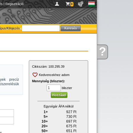
és
|
Regisztráció
0
ípus/Kifejezés:
?
Kérdése
van
Cikkszám:
100.295.39
Kedvencekhez adom
yek precíz
Mennyiség (bliszter):
kiszerelésük
bliszter
Egységár ÁFA nélkül
1+
927
Ft
5+
730
Ft
10+
697
Ft
20+
675
Ft
50+
651
Ft