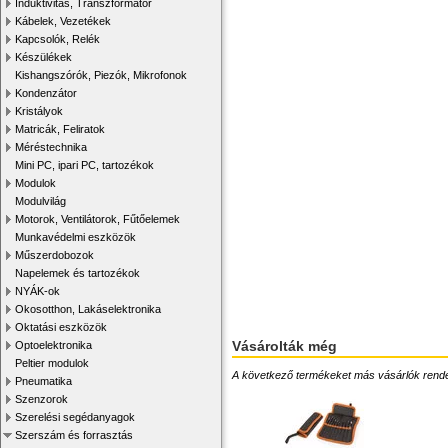
Induktivitás, Transzformátor
Kábelek, Vezetékek
Kapcsolók, Relék
Készülékek
Kishangszórók, Piezók, Mikrofonok
Kondenzátor
Kristályok
Matricák, Feliratok
Méréstechnika
Mini PC, ipari PC, tartozékok
Modulok
Modulvilág
Motorok, Ventilátorok, Fűtőelemek
Munkavédelmi eszközök
Műszerdobozok
Napelemek és tartozékok
NYÁK-ok
Okosotthon, Lakáselektronika
Oktatási eszközök
Vásárolták még
Optoelektronika
Peltier modulok
A következő termékeket más vásárlók rendelték
Pneumatika
Szenzorok
Szerelési segédanyagok
Szerszám és forrasztás