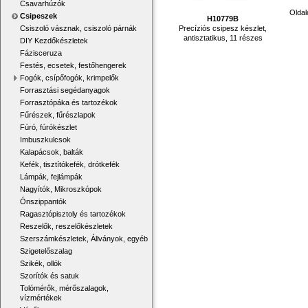
Csavarhúzók
Oldal
Csipeszek
H10779B
Precíziós csipesz készlet,
Csiszoló vásznak, csiszoló párnák
antisztatikus, 11 részes
DIY Kezdőkészletek
Fázisceruza
Festés, ecsetek, festőhengerek
Fogók, csípőfogók, krimpelők
Forrasztási segédanyagok
Forrasztópáka és tartozékok
Fűrészek, fűrészlapok
Fúró, fúrókészlet
Imbuszkulcsok
Kalapácsok, balták
Kefék, tisztítókefék, drótkefék
Lámpák, fejlámpák
Nagyítók, Mikroszkópok
Ónszippantók
Ragasztópisztoly és tartozékok
Reszelők, reszelőkészletek
Szerszámkészletek, Állványok, egyéb
Szigetelőszalag
Szikék, ollók
Szorítók és satuk
Tolómérők, mérőszalagok,
vízmértékek