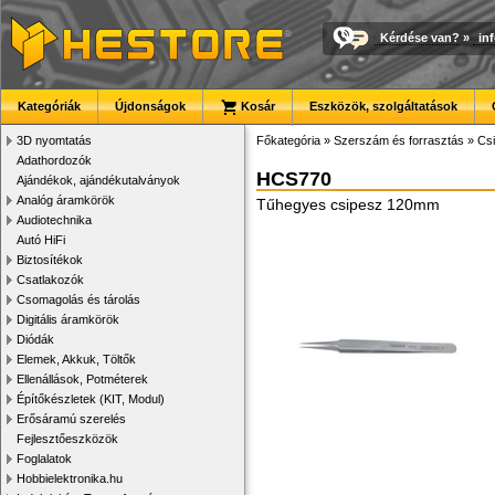
Kérdése van?
»
in
Kategóriák
Újdonságok
Kosár
Eszközök, szolgáltatások
3D nyomtatás
Főkategória
»
Szerszám és forrasztás
»
Cs
Adathordozók
HCS770
Ajándékok, ajándékutalványok
Analóg áramkörök
Tűhegyes csipesz 120mm
Audiotechnika
Autó HiFi
Biztosítékok
Csatlakozók
Csomagolás és tárolás
Digitális áramkörök
Diódák
Elemek, Akkuk, Töltők
Ellenállások, Potméterek
Építőkészletek (KIT, Modul)
Erősáramú szerelés
Fejlesztőeszközök
Foglalatok
Hobbielektronika.hu